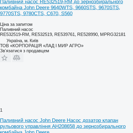
Паливний насос RE532519-RM до зернозбирального
комбайна John Deere 9640WTS, 9660STS, 9670STS,
9770STS, 9780CTS, C670, S560
Ціна за запитом
Паливний насос
RE532519-RM, RE532519, RE539761, RE528990, MPRG32181
Україна, м. Київ
ТОВ «КОРПОРАЦІЯ «ЛАД І МИР АГРО»
Зв'язатися з продавцем
1
Паливний насос John Deere Насос дозатор клапан
рульового управління AH208658 до зернозбирального
комбайна John Deere