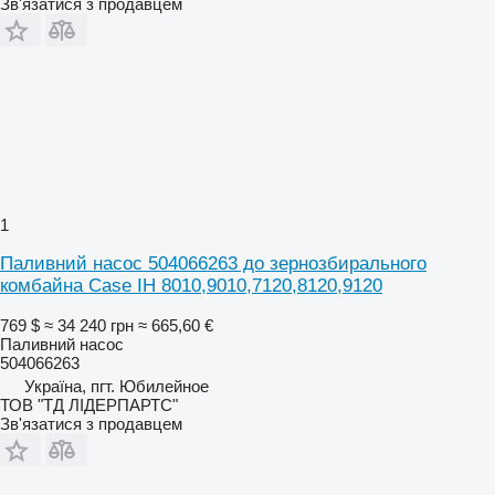
Зв'язатися з продавцем
1
Паливний насос 504066263 до зернозбирального
комбайна Case IH 8010,9010,7120,8120,9120
769 $
≈ 34 240 грн
≈ 665,60 €
Паливний насос
504066263
Україна, пгт. Юбилейное
ТОВ "ТД ЛІДЕРПАРТС"
Зв'язатися з продавцем