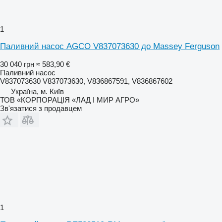
1
Паливний насос AGCO V837073630 до Massey Ferguson
30 040 грн
≈ 583,90 €
Паливний насос
V837073630 V837073630, V836867591, V836867602
Україна, м. Київ
ТОВ «КОРПОРАЦІЯ «ЛАД І МИР АГРО»
Зв'язатися з продавцем
1