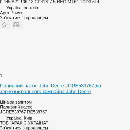
0 445 B21 106-13 CP41S-7.5-REC-MT64 TCD3.6L4
Україна, чортків
Agro-Power
Зв'язатися з продавцем
1
Паливний насос John Deere JGRE539767 до
зернозбирального комбайна John Deere
Ціна за запитом
Паливний насос
JGRE539767 RE539767
Україна, Київ
ТОВ "АРАКІС УКРАЇНА"
Зв'язатися з продавцем