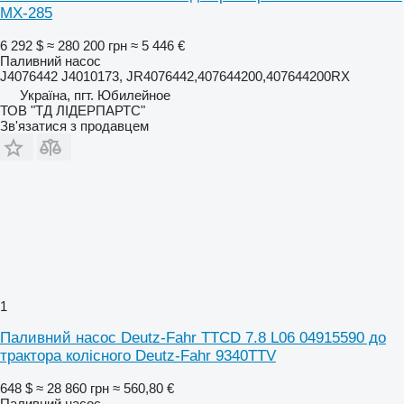
МХ-285
6 292 $
≈ 280 200 грн
≈ 5 446 €
Паливний насос
J4076442 J4010173, JR4076442,407644200,407644200RX
Україна, пгт. Юбилейное
ТОВ "ТД ЛІДЕРПАРТС"
Зв'язатися з продавцем
1
Паливний насос Deutz-Fahr TTCD 7.8 L06 04915590 до
трактора колісного Deutz-Fahr 9340TTV
648 $
≈ 28 860 грн
≈ 560,80 €
Паливний насос