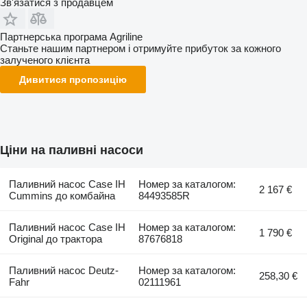
Зв'язатися з продавцем
Партнерська програма Agriline
Станьте нашим партнером і отримуйте прибуток за кожного
залученого клієнта
Дивитися пропозицію
Ціни на паливні насоси
Паливний насос Case IH
Номер за каталогом:
2 167 €
Cummins до комбайна
84493585R
Паливний насос Case IH
Номер за каталогом:
1 790 €
Original до трактора
87676818
Паливний насос Deutz-
Номер за каталогом:
258,30 €
Fahr
02111961