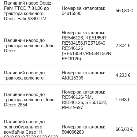
Паливний насос Deutz-
Fahr TTCD 7.8 L06 до
Номер за каталогом:
560,80 €
трактора колісного
04915590
Deutz-Fahr 9340TTV
Номер за каталогом:
RE546126, RE519597,
Паливний насос до
RE534156,RE571640
трактора колісного John
2 804 €
RE546126
Deere
(RE519597/RE534156/R
E546126)
Паливний насос до
Номер за каталогом:
4 233 €
трактора колісного
AKK15396
Номер за каталогом:
Паливний насос до
RE546126-RM,
трактора колісного John
1 648 €
RE546126, SE501922,
Deere 2854
RE519597
Паливний насос до
зернозбирального
Номер за каталогом:
665,60 €
комбайна Case IH
504066263