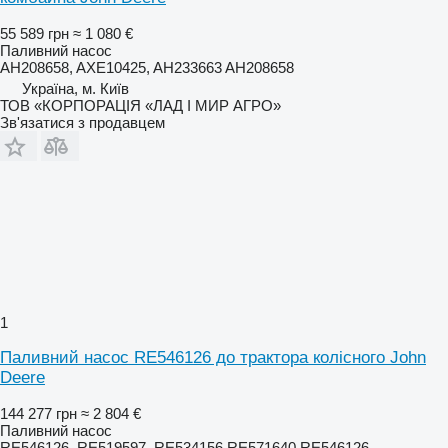
55 589 грн
≈ 1 080 €
Паливний насос
AH208658, AXE10425, AH233663 AH208658
Україна, м. Київ
ТОВ «КОРПОРАЦІЯ «ЛАД І МИР АГРО»
Зв'язатися з продавцем
1
Паливний насос RE546126 до трактора колісного John
Deere
144 277 грн
≈ 2 804 €
Паливний насос
RE546126, RE519597, RE534156,RE571640 RE546126