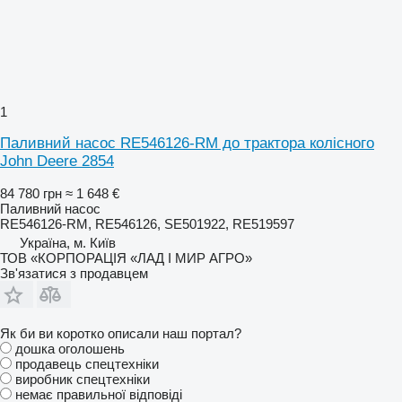
1
Паливний насос RE546126-RM до трактора колісного
John Deere 2854
84 780 грн
≈ 1 648 €
Паливний насос
RE546126-RM, RE546126, SE501922, RE519597
Україна, м. Київ
ТОВ «КОРПОРАЦІЯ «ЛАД І МИР АГРО»
Зв'язатися з продавцем
Як би ви коротко описали наш портал?
дошка оголошень
продавець спецтехніки
виробник спецтехніки
немає правильної відповіді