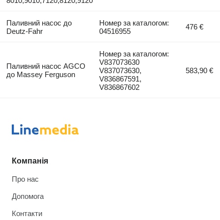
8010,9010,7120,8120,9120
Паливний насос до
Номер за каталогом:
476 €
Deutz-Fahr
04516955
Номер за каталогом:
V837073630
Паливний насос AGCO
V837073630,
583,90 €
до Massey Ferguson
V836867591,
V836867602
Компанія
Про нас
Допомога
Контакти