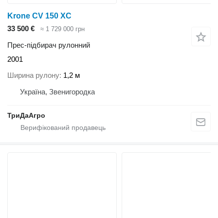
Krone CV 150 XC
33 500 €
≈ 1 729 000 грн
Прес-підбирач рулонний
2001
Ширина рулону
1,2 м
Україна, Звенигородка
ТриДаАгро