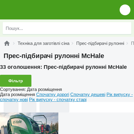
Техніка для заготівлі сіна
Прес-підбирачі рулонні
П
Прес-підбирачі рулонні McHale
33 оголошення:
Прес-підбирачі рулонні McHale
Фільтр
Сортування
:
Дата розміщення
Дата розміщення
Спочатку дорогі
Спочатку дешеві
Рік випуску -
спочатку нові
Рік випуску - спочатку старі