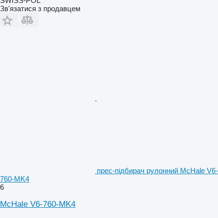
SWISS-POL
Зв'язатися з продавцем
прес-підбирач рулонний McHale V6-
760-MK4
6
McHale V6-760-MK4