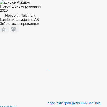
Аукціон
Прес-підбирач рулонний
2020
Норвегія, Telemark
Landbruksauksjon.no AS
Зв'язатися з продавцем
прес-підбирач рулонний McHale