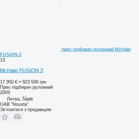
прес-підбирач рулонний McHale
FUSION 2
13
McHale FUSION 2
17 950 €
≈ 923 500 грн
Прес-підбирач рулонний
2009
Литва, Šilalė
UAB "Nousta"
Зв'язатися з продавцем