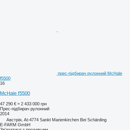
прес-підбирач рулонний McHale
f5500
16
McHale f5500
47 290 €
≈ 2 433 000 грн
Прес-підбирач рулонний
2014
Австрія, At-4774 Sankt Marienkirchen Bei Schärding
E-FARM GmbH
Зв'язатися з продавцем