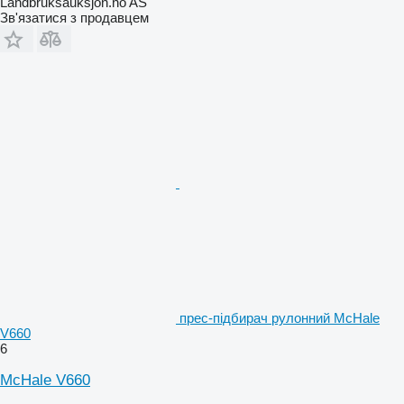
Landbruksauksjon.no AS
Зв'язатися з продавцем
прес-підбирач рулонний McHale
V660
6
McHale V660