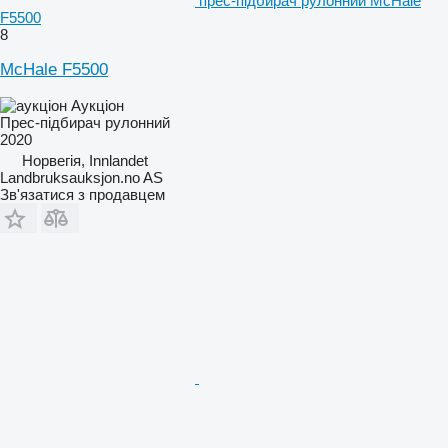
прес-підбирач рулонний McHale
F5500
8
McHale F5500
Аукціон
Прес-підбирач рулонний
2020
Норвегія, Innlandet
Landbruksauksjon.no AS
Зв'язатися з продавцем