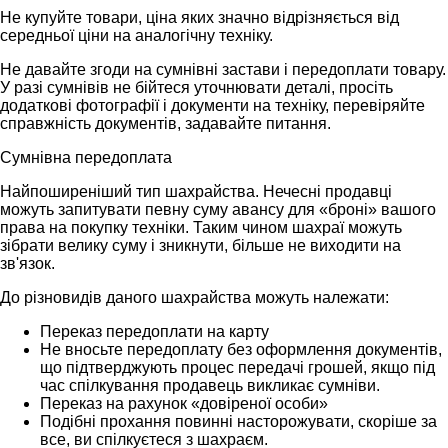
Не купуйте товари, ціна яких значно відрізняється від
середньої ціни на аналогічну техніку.
Не давайте згоди на сумнівні застави і передоплати товару.
У разі сумнівів не бійтеся уточнювати деталі, просіть
додаткові фотографії і документи на техніку, перевіряйте
справжність документів, задавайте питання.
Сумнівна передоплата
Найпоширеніший тип шахрайства. Нечесні продавці
можуть запитувати певну суму авансу для «броні» вашого
права на покупку техніки. Таким чином шахраї можуть
зібрати велику суму і зникнути, більше не виходити на
зв'язок.
До різновидів даного шахрайства можуть належати:
Переказ передоплати на карту
Не вносьте передоплату без оформлення документів,
що підтверджують процес передачі грошей, якщо під
час спілкування продавець викликає сумніви.
Переказ на рахунок «довіреної особи»
Подібні прохання повинні насторожувати, скоріше за
все, ви спілкуєтеся з шахраєм.