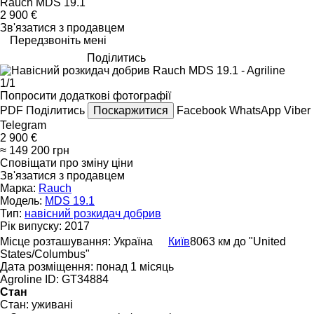
Rauch MDS 19.1
2 900 €
Зв'язатися з продавцем
Передзвоніть мені
Поділитись
1/1
Попросити додаткові фотографії
PDF
Поділитись
Поскаржитися
Facebook
WhatsApp
Viber
Telegram
2 900 €
≈ 149 200 грн
Сповіщати про зміну ціни
Зв'язатися з продавцем
Марка:
Rauch
Модель:
MDS 19.1
Тип:
навісний розкидач добрив
Рік випуску:
2017
Місце розташування:
Україна
Київ
8063 км до "United
States/Columbus"
Дата розміщення:
понад 1 місяць
Agroline ID:
GT34884
Стан
Стан:
уживані