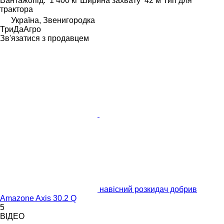
Вантажопід.
1 400 кг
Ширина захвату
42 м
Тип
для
трактора
Україна, Звенигородка
ТриДаАгро
Зв'язатися з продавцем
навісний розкидач добрив
Amazone Axis 30.2 Q
5
ВІДЕО