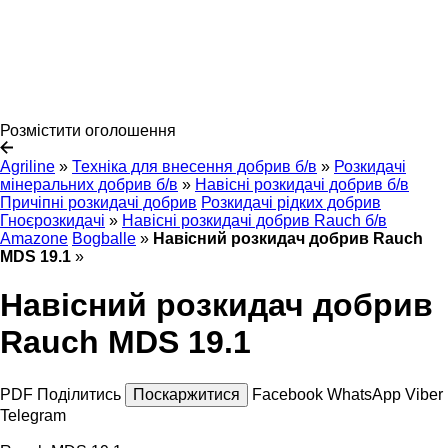
Розмістити оголошення
Agriline
»
Техніка для внесення добрив б/в
»
Розкидачі
мінеральних добрив б/в
»
Навісні розкидачі добрив б/в
Причіпні розкидачі добрив
Розкидачі рідких добрив
Гноєрозкидачі
»
Навісні розкидачі добрив Rauch б/в
Amazone
Bogballe
»
Навісний розкидач добрив Rauch
MDS 19.1
»
Навісний розкидач добрив
Rauch MDS 19.1
PDF
Поділитись
Поскаржитися
Facebook
WhatsApp
Viber
Telegram