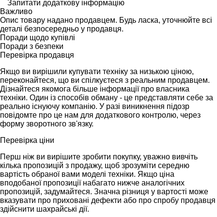
Запитати додаткову інформацію
Важливо
Опис товару надано продавцем. Будь ласка, уточнюйте всі
деталі безпосередньо у продавця.
Поради щодо купівлі
Поради з безпеки
Перевірка продавця
Якщо ви вирішили купувати техніку за низькою ціною,
переконайтеся, що ви спілкуєтеся з реальним продавцем.
Дізнайтеся якомога більше інформації про власника
техніки. Один із способів обману - це представляти себе за
реально існуючу компанію. У разі виникнення підозр
повідомте про це нам для додаткового контролю, через
форму зворотного зв'язку.
Перевірка ціни
Перш ніж ви вирішите зробити покупку, уважно вивчіть
кілька пропозицій з продажу, щоб зрозуміти середню
вартість обраної вами моделі техніки. Якщо ціна
вподобаної пропозиції набагато нижче аналогічних
пропозицій, задумайтеся. Значна різниця у вартості може
вказувати про приховані дефекти або про спробу продавця
здійснити шахрайські дії.