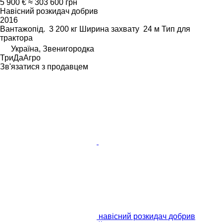
5 900 €
≈ 303 600 грн
Навісний розкидач добрив
2016
Вантажопід.
3 200 кг
Ширина захвату
24 м
Тип
для
трактора
Україна, Звенигородка
ТриДаАгро
Зв'язатися з продавцем
навісний розкидач добрив