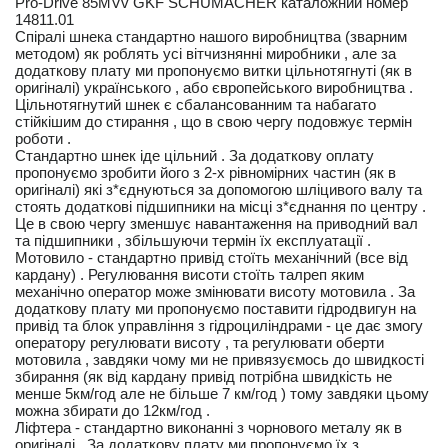
Pro-Drive 85MVv GKF SCHUMACHER каталожний номер
14811.01
Спіралі шнека стандартно нашого виробництва (зварним
методом) як роблять усі вітчизнянні миробники , але за
додаткову плату ми пропонуємо витки цільнотягнуті (як в
оригіналі) українського , або європейського виробництва .
Цільнотягнутий шнек є сбалансованним та набагато
стійкішим до стирання , що в свою чергу подовжує термін
роботи .
Стандартно шнек іде цільний . За додаткову оплату
пропонуємо зробити його з 2-х рівномірних частин (як в
оригіналі) які з*єднуються за допомогою шліцивого валу та
стоять додаткові підшипники на місці з*єднання по центру .
Це в свою чергу зменшує навантаження на приводний вал
та підшипники , збільшуючи термін їх експлуатації .
Мотовило - стандартно привід стоїть механічний (все від
кардану) . Регулювання висоти стоїть талреп яким
механічно оператор може змінювати висоту мотовила . За
додаткову плату ми пропонуємо поставити гідродвигун на
привід та блок управління з гідроциліндрами - це дає змогу
оператору регулювати висоту , та регулювати оберти
мотовила , завдяки чому ми не привязуємось до швидкості
збирання (як від кардану привід потрібна швидкість не
менше 5км/год але не більше 7 км/год ) тому завдяки цьому
можна збирати до 12км/год .
Ліфтера - стандартно виконанні з чорнового металу як в
оригіналі . За додаткову плату ми пропонуємо їх з