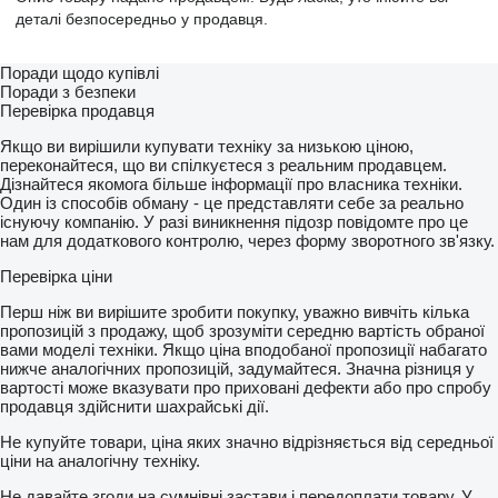
деталі безпосередньо у продавця.
Поради щодо купівлі
Поради з безпеки
Перевірка продавця
Якщо ви вирішили купувати техніку за низькою ціною,
переконайтеся, що ви спілкуєтеся з реальним продавцем.
Дізнайтеся якомога більше інформації про власника техніки.
Один із способів обману - це представляти себе за реально
існуючу компанію. У разі виникнення підозр повідомте про це
нам для додаткового контролю, через форму зворотного зв'язку.
Перевірка ціни
Перш ніж ви вирішите зробити покупку, уважно вивчіть кілька
пропозицій з продажу, щоб зрозуміти середню вартість обраної
вами моделі техніки. Якщо ціна вподобаної пропозиції набагато
нижче аналогічних пропозицій, задумайтеся. Значна різниця у
вартості може вказувати про приховані дефекти або про спробу
продавця здійснити шахрайські дії.
Не купуйте товари, ціна яких значно відрізняється від середньої
ціни на аналогічну техніку.
Не давайте згоди на сумнівні застави і передоплати товару. У