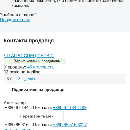
зазначених реквізитів, і чи належать вони до зазначеної
компанії.
Знайшли шахрая?
Повідомте нам
Контакти продавця
ЧП АГРО СПЕЦ СЕРВІС
Верифікований продавець
У продажу:
46 оголошень
12
років на Agriline
5.0
8 відгуків
Підписатися на продавця
Александр
+380 67 144...
Показати
+380 67 144 1199
Передзвоніть мені
+380 95 316...
Показати
+380 95 316 3027
agro-ss.com.ua