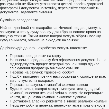
разі сумнівів не бійтеся уточнювати деталі, просіть додаткові
фотографії і документи на техніку, перевіряйте справжність
документів, задавайте питання.
Сумнівна передоплата
Найпоширеніший тип шахрайства. Нечесні продавці можуть
запитувати певну суму авансу для «броні» вашого права на
покупку техніки. Таким чином шахраї можуть зібрати велику
суму і зникнути, більше не виходити на зв'язок.
До різновидів даного шахрайства можуть належати:
Переказ передоплати на карту
Не вносьте передоплату без оформлення документів, що
підтверджують процес передачі грошей, якщо під час
спілкування продавець викликає сумніви.
Переказ на рахунок «довіреної особи»
Подібні прохання повинні насторожувати, скоріше за все,
ви спілкуєтеся з шахраєм.
Переказ на рахунок компанії зі схожою назвою
Будьте пильні, шахраї можуть маскуватися під відомі
компанії, вносячи незначні зміни в назву. Не переводьте
кошти, якщо назва компанії викликає сумніви.
Підстановка власних реквізитів в інвойс реальної компанії
Перш ніж робити переказ, переконайтеся в правильності