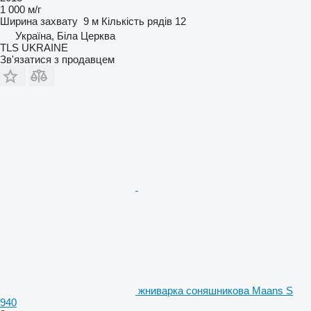
1 000 м/г
Ширина захвату
9 м
Кількість рядів
12
Україна, Біла Церква
TLS UKRAINE
Зв'язатися з продавцем
жниварка соняшникова Maans S
940