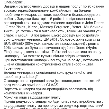
Спецсервіс .
Завдяки багаторічному досвіді в надані послуг по збиранню
врожаю зернозбиральними комбайнами , ми бачили
проблеми жниварок світових виробників безпосередньо в
роботі . Завдяки багаторічній роботі по відновленню та
реставрації техніки відомих світових виробників John Deere
, Great Plains , Kinze , Massey Ferguson , Yetter . Ми бачили
якість цієї техніки та її витривалість , також ми бачили усі
слабкі її місця . В поєднанні ціього досвіду ми розробили
соняшникову жниварку ШАБЛЯ . Основою жниварки став
SUNSPEED (90% усіх запчастин взаємо замінні) , решта
10% запчастин була запозиченна від John Deere (Hydro
Flex) привід , коса та шківи . Тобто всі запчастини на нашу
жниварку . Ви можете купити вільно згідно каталогу .
При воготовленні жниварки всі труби на раму , мотовила та
шнека спеціальної конструктивної сталі виробництва
Туреччини ,
Бочини жниварки з спеціальної конструктивної сталі
виробництва Швеції .
Стандартно всі приводні вали (мотовило,шнек,протяжний
вал) ставимо оригінальні CLAAS
Вартість жниварки прямо-пропорційно залеживіть від
комплектації жниварки .
Можливі опції за додаткову плату:
Привід редуктор стандартно йде польського виробництва ,
за додаткову плату ми пропонуємо редуктор вертикальний