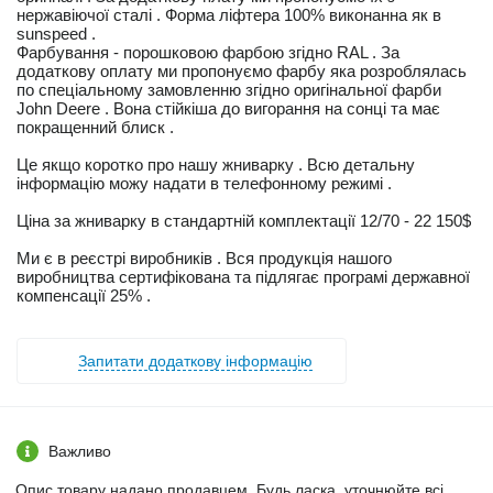
нержавіючої сталі . Форма ліфтера 100% виконанна як в
sunspeed .
Фарбування - порошковою фарбою згідно RAL . За
додаткову оплату ми пропонуємо фарбу яка розроблялась
по спеціальному замовленню згідно оригінальної фарби
John Deere . Вона стійкіша до вигорання на сонці та має
покращенний блиск .
Це якщо коротко про нашу жниварку . Всю детальну
інформацію можу надати в телефонному режимі .
Ціна за жниварку в стандартній комплектації 12/70 - 22 150$
Ми є в реєстрі виробників . Вся продукція нашого
виробництва сертифікована та підлягає програмі державної
компенсації 25% .
Запитати додаткову інформацію
Важливо
Опис товару надано продавцем. Будь ласка, уточнюйте всі