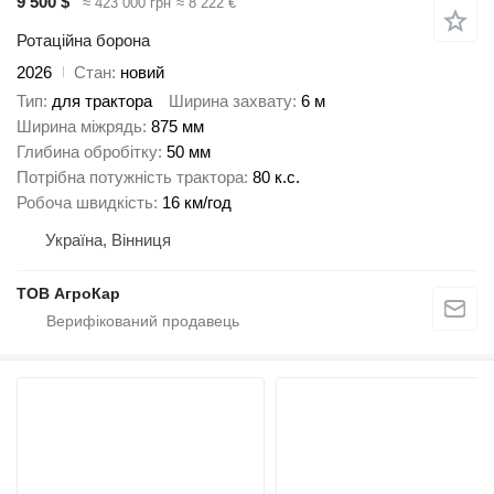
9 500 $
≈ 423 000 грн
≈ 8 222 €
Ротаційна борона
2026
Стан
новий
Тип
для трактора
Ширина захвату
6 м
Ширина міжрядь
875 мм
Глибина обробітку
50 мм
Потрібна потужність трактора
80 к.с.
Робоча швидкість
16 км/год
Україна, Вінниця
ТОВ АгроКар