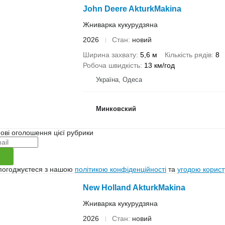
John Deere AkturkMakina
Жниварка кукурудзяна
2026
Стан
новий
Ширина захвату
5,6 м
Кількість рядів
8
Робоча швидкість
13 км/год
Україна, Одеса
Минковский
ові оголошення цієї рубрики
 погоджуєтеся з нашою
політикою конфіденційності
та
угодою корист
New Holland AkturkMakina
Жниварка кукурудзяна
2026
Стан
новий