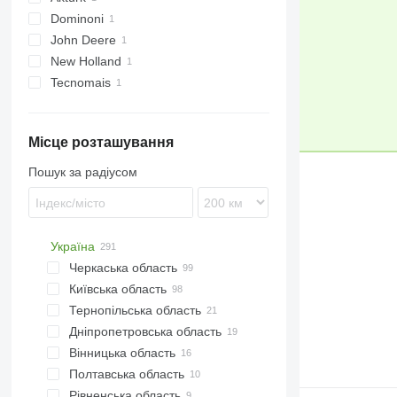
Dominoni
John Deere
Kaiman
New Holland
Rock
608
Tecnomais
S978
FX
SL
Місце розташування
Пошук за радіусом
Україна
Черкаська область
Київська область
Черкаси
Тернопільська область
Звенигородка
Київ
Дніпропетровська область
Доброводи
Біла Церква
Тернопіль
Вінницька область
Золотоноша
Переяслав-Хмельницький
Теребовля
Дніпро
Полтавська область
Лип'янка
Бишів
Людвище
Слобожанське
Вінниця
Рівненська область
Умань
Миронівка
Беримівці
Павлоград
Якушинці
Полтава