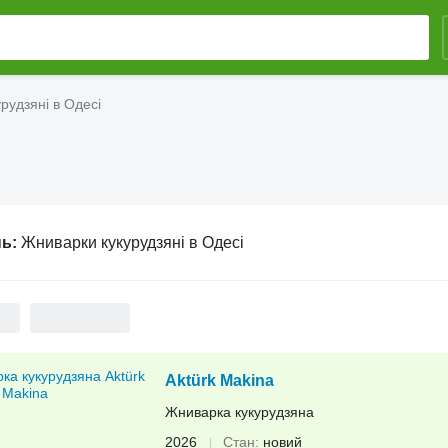
рудзяні в Одесі
нь:
Жниварки кукурудзяні в Одесі
Aktürk Makina
Жниварка кукурудзяна
2026
Стан
новий