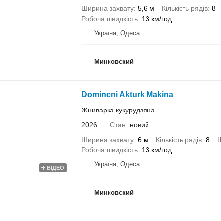
Ширина захвату
5,6 м
Кількість рядів
8
Робоча швидкість
13 км/год
Україна, Одеса
Минковский
Dominoni Akturk Makina
Жниварка кукурудзяна
2026
Стан
новий
Ширина захвату
6 м
Кількість рядів
8
Ш
Робоча швидкість
13 км/год
Україна, Одеса
ВІДЕО
Минковский