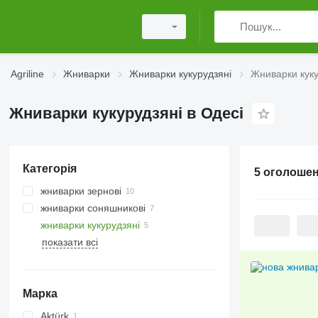
Agriline
Жниварки
Жниварки кукурудзяні
Жниварки куку
Жниварки кукурудзяні в Одесі
Категорія
5 оголоше
жниварки зернові
жниварки соняшникові
жниварки кукурудзяні
показати всі
Марка
Aktürk