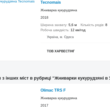
Tecnomais
Жниварка кукурудзяна
2018
Ширина захвату
5,6 м
Кількість рядів
8
Робоча швидкість
12 км/год
Україна, м. Одеса
ТОВ ХАРВЕСТІНГ
з інших міст в рубриці "Жниварки кукурудзяні в У
Olimac TRS F
Жниварка кукурудзяна
2017