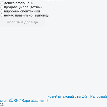
дошка оголошень
продавець спецтехніки
виробник спецтехніки
немає правильної відповіді
Оберіть відповідь
новий ріпаковий стіл Zürn Рапсовый
стол ZÜRN / Rape attachemnt
11