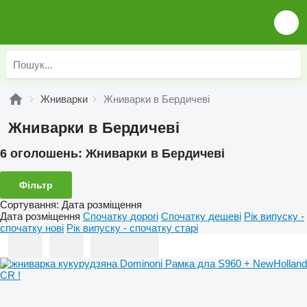
Жниварки
Жниварки в Бердичеві
Жниварки в Бердичеві
6 оголошень:
Жниварки в Бердичеві
Фільтр
Сортування
:
Дата розміщення
Дата розміщення
Спочатку дорогі
Спочатку дешеві
Рік випуску -
спочатку нові
Рік випуску - спочатку старі