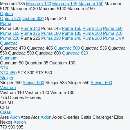
Maxxum 135
Maxxum 140
Maxxum 145
Maxxum 150
Maxxum
5120
Maxxum 5130
Maxxum 5140
Maxxum 5150
Optum
Optum 270
Optum 300
Optum 340
Puma
Puma 130
Puma 140
Puma 145
Puma 150
Puma 155
Puma 160
Puma 165
Puma 175
Puma 180
Puma 185
Puma 200
Puma 210
Puma 220
Puma 225
Puma 230
Puma 240
Puma 260
Puma CVX
Quadtrac
Quadtrac 470
Quadtrac 485
Quadtrac 500
Quadtrac 535
Quadtrac
550
Quadtrac 580
Quadtrac 600
Quadtrac 620
Quantum
Quantum 90
Quantum 95
Quantum 100
STX
STX 450
STX 500
STX 530
Steiger
Steiger 450
Steiger 500
Steiger 535
Steiger 550
Steiger 600
Vestrum
Vestrum 110
Vestrum 120
Vestrum 130
775
D series
E-series
CH
MT
CFG
Claas
Ares
Arion
Atles
Atos
Axion
Axos
C-series
Celtis
Challenger
Elios
Nexos
Xerion
770
990
995