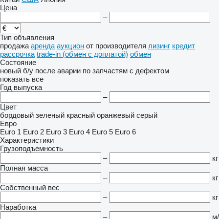
Цена
–
Тип объявления
продажа
аренда
аукцион
от производителя
лизинг
кредит
рассрочка
trade-in (обмен с доплатой)
обмен
Состояние
новый
б/у
после аварии
по запчастям
с дефектом
показать все
Год выпуска
–
Цвет
бордовый
зеленый
красный
оранжевый
серый
Евро
Euro 1
Euro 2
Euro 3
Euro 4
Euro 5
Euro 6
Характеристики
Грузоподъемность
–
кг
Полная масса
–
кг
Собственный вес
–
кг
Наработка
–
м/