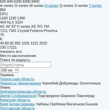
605
840
6200
6300
8400
A-series
G-series
M-series
N-series
Q-series
S-series
T-series
BM
DPU
1160
1190
1390
404
NLX 1024
AC
AF
EF
F-series
KE
RS
YM
7211
7341
Crystal
Forterra
Proxima
75
K
40
80
82
892
1025
1221
2022
150
17221
показать все
Место расположения
Поиск по радиусу
Украина
Черкасская область
Черкассы
Звенигородка
Чернобай
Доброводы
Золотоноша
Умань
Днепропетровская область
Днепр
Слобожанское
Подгородное
Широкое
Павлоград
Киевская область
Киев
Белая Церковь
Чабаны
Гребёнки
Васильков
Бышев
Полтавская область