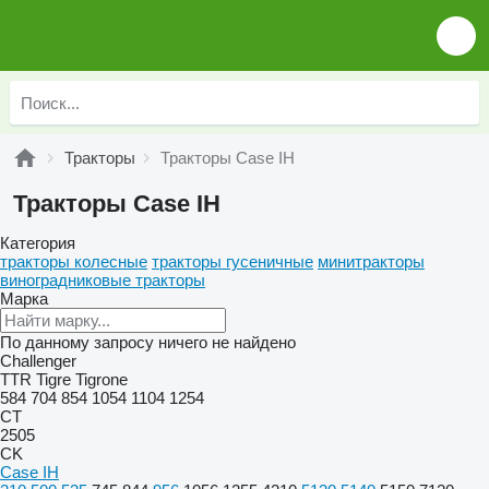
Тракторы
Тракторы Case IH
Тракторы Case IH
Категория
тракторы колесные
тракторы гусеничные
минитракторы
виноградниковые тракторы
Марка
По данному запросу ничего не найдено
Challenger
TTR
Tigre
Tigrone
584
704
854
1054
1104
1254
CT
2505
CK
Case IH