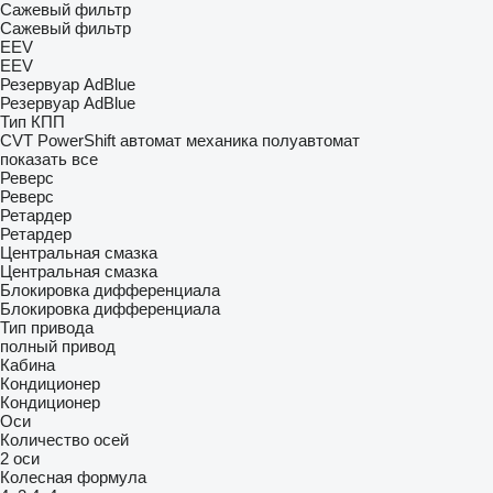
Сажевый фильтр
Сажевый фильтр
EEV
EEV
Резервуар AdBlue
Резервуар AdBlue
Тип КПП
CVT
PowerShift
автомат
механика
полуавтомат
показать все
Реверс
Реверс
Ретардер
Ретардер
Центральная смазка
Центральная смазка
Блокировка дифференциала
Блокировка дифференциала
Тип привода
полный привод
Кабина
Кондиционер
Кондиционер
Оси
Количество осей
2 оси
Колесная формула