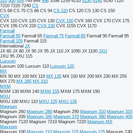
310
500
535
745
844
956
1056
1255
4210
5130
5140
5150
7120
7210
7220
7240
CS
CS 68
CS 75
CS 86
CS 94
CS 110
CS 120
CS 130
CS 150
CVX
CVX 110
CVX 120
CVX 130
CVX 150
CVX 160
CVX 170
CVX 175
CVX 195
CVX 220
CVX 230
CVX 1155
CVX 1170
Farmall
Farmall 55
Farmall 65
Farmall 75
Farmall 85
Farmall 90
Farmall 95
Farmall 105
Farmall 115
International
JX
JX 60
JX 80
JX 90
JX 95
JX 110
JX 1090
JX 1100
JXU
JXU 95
JXU 115
Luxxum
Luxxum 100
Luxxum 110
Luxxum 120
MX
MX 90
MX 100
MX 110
MX 135
MX 150
MX 200
MX 230
MX 255
MX 270
MX 285
MX 310
MXM
MXM 130
MXM 140
MXM 155
MXM 175
MXM 190
MXU
MXU 100
MXU 110
MXU 125
MXU 135
Magnum
Magnum 260
Magnum 280
Magnum 290
Magnum 310
Magnum 315
Magnum 335
Magnum 340
Magnum 370
Magnum 380
Magnum 400
Magnum 7120
Magnum 7210
Magnum 7220
Magnum MX
Maxxum
Maxxum 100
Maxxum 110
Maxxum 115
Maxxum 125
Maxxum 130