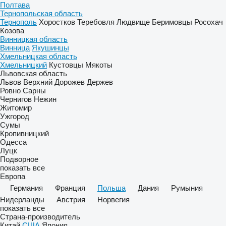
Полтава
Тернопольская область
Тернополь
Хоростков
Теребовля
Людвище
Беримовцы
Росохач
Козова
Винницкая область
Винница
Якушинцы
Хмельницкая область
Хмельницкий
Кустовцы
Мякоты
Львовская область
Львов
Верхний Дорожев
Держев
Ровно
Сарны
Чернигов
Нежин
Житомир
Ужгород
Сумы
Кропивницкий
Одесса
Луцк
Подворное
показать все
Европа
Германия
Франция
Польша
Дания
Румыния
Нидерланды
Австрия
Норвегия
показать все
Страна-производитель
Китай
США
Япония