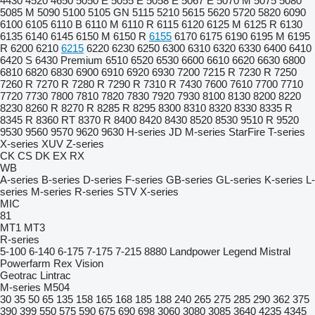
4430
4520
4650
5050 E
5055 E
5058 E
5067 E
5070 M
5075
5080
5085 M
5090
5100
5105 GN
5115
5210
5615
5620
5720
5820
6090
6100
6105
6110 B
6110 M
6110 R
6115
6120
6125 M
6125 R
6130
6135
6140
6145
6150 M
6150 R
6155
6170
6175
6190
6195 M
6195
R
6200
6210
6215
6220
6230
6250
6300
6310
6320
6330
6400
6410
6420 S
6430 Premium
6510
6520
6530
6600
6610
6620
6630
6800
6810
6820
6830
6900
6910
6920
6930
7200
7215 R
7230 R
7250
7260 R
7270 R
7280 R
7290 R
7310 R
7430
7600
7610
7700
7710
7720
7730
7800
7810
7820
7830
7920
7930
8100
8130
8200
8220
8230
8260 R
8270 R
8285 R
8295
8300
8310
8320
8330
8335 R
8345 R
8360 RT
8370 R
8400
8420
8430
8520
8530
9510 R
9520
9530
9560
9570
9620
9630
H-series
JD
M-series
StarFire
T-series
X-series
XUV
Z-series
CK
CS
DK
EX
RX
WB
A-series
B-series
D-series
F-series
GB-series
GL-series
K-series
L-
series
M-series
R-series
STV
X-series
MIC
81
MT1
MT3
R-series
5-100
6-140
6-175
7-175
7-215
8880
Landpower
Legend
Mistral
Powerfarm
Rex
Vision
Geotrac
Lintrac
M-series
M504
30
35
50
65
135
158
165
168
185
188
240
265
275
285
290
362
375
390
399
550
575
590
675
690
698
3060
3080
3085
3640
4235
4345