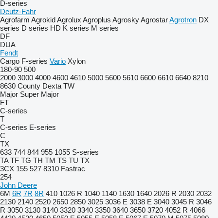
D-series
Deutz-Fahr
Agrofarm
Agrokid
Agrolux
Agroplus
Agrosky
Agrostar
Agrotron
DX
series
D series
HD
K series
M series
DF
DUA
Fendt
Cargo
F-series
Vario
Xylon
180-90
500
2000
3000
4000
4600
4610
5000
5600
5610
6600
6610
6640
8210
8630
County
Dexta
TW
Major
Super Major
FT
C-series
T
C-series
E-series
C
TX
633
744
844
955
1055
S-series
TA
TF
TG
TH
TM
TS
TU
TX
3CX
155
527
8310
Fastrac
254
John Deere
6M
6R
7R
8R
410
1026 R
1040
1140
1630
1640
2026 R
2030
2032
2130
2140
2520
2650
2850
3025
3036 E
3038 E
3040
3045 R
3046
R
3050
3130
3140
3320
3340
3350
3640
3650
3720
4052 R
4066