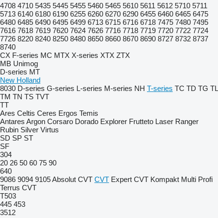
4708
4710
5435
5445
5455
5460
5465
5610
5611
5612
5710
5711
5713
6140
6180
6190
6255
6260
6270
6290
6455
6460
6465
6475
6480
6485
6490
6495
6499
6713
6715
6716
6718
7475
7480
7495
7616
7618
7619
7620
7624
7626
7716
7718
7719
7720
7722
7724
7726
8220
8240
8250
8480
8650
8660
8670
8690
8727
8732
8737
8740
CX
F-series
MC
MTX
X-series
XTX
ZTX
MB
Unimog
D-series
MT
New Holland
8030
D-series
G-series
L-series
M-series
NH
T-series
TC
TD
TG
TL
TM
TN
TS
TVT
TT
Ares
Celtis
Ceres
Ergos
Temis
Antares
Argon
Corsaro
Dorado
Explorer
Frutteto
Laser
Ranger
Rubin
Silver
Virtus
SD
SP
ST
SF
304
20
26
50
60
75
90
640
9086
9094
9105
Absolut CVT
CVT
Expert CVT
Kompakt
Multi
Profi
Terrus CVT
T503
445
453
3512