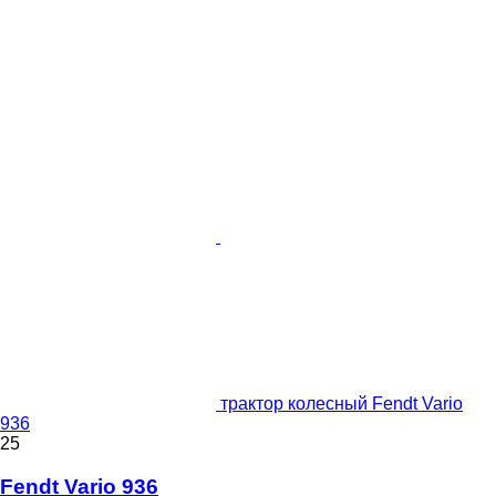
трактор колесный Fendt Vario
936
25
Fendt Vario 936