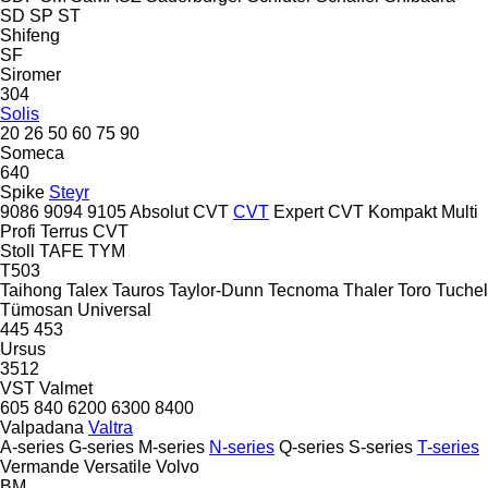
SD
SP
ST
Shifeng
SF
Siromer
304
Solis
20
26
50
60
75
90
Someca
640
Spike
Steyr
9086
9094
9105
Absolut CVT
CVT
Expert CVT
Kompakt
Multi
Profi
Terrus CVT
Stoll
TAFE
TYM
T503
Taihong
Talex
Tauros
Taylor-Dunn
Tecnoma
Thaler
Toro
Tuchel
Tümosan
Universal
445
453
Ursus
3512
VST
Valmet
605
840
6200
6300
8400
Valpadana
Valtra
A-series
G-series
M-series
N-series
Q-series
S-series
T-series
Vermande
Versatile
Volvo
BM