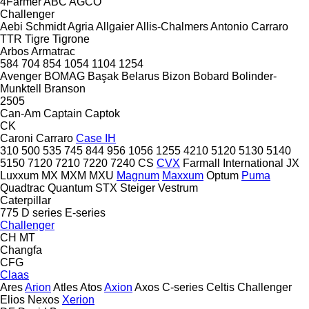
4Farmer
ABC
AGCO
Challenger
Aebi Schmidt
Agria
Allgaier
Allis-Chalmers
Antonio Carraro
TTR
Tigre
Tigrone
Arbos
Armatrac
584
704
854
1054
1104
1254
Avenger
BOMAG
Başak
Belarus
Bizon
Bobard
Bolinder-
Munktell
Branson
2505
Can-Am
Captain
Captok
CK
Caroni
Carraro
Case IH
310
500
535
745
844
956
1056
1255
4210
5120
5130
5140
5150
7120
7210
7220
7240
CS
CVX
Farmall
International
JX
Luxxum
MX
MXM
MXU
Magnum
Maxxum
Optum
Puma
Quadtrac
Quantum
STX
Steiger
Vestrum
Caterpillar
775
D series
E-series
Challenger
CH
MT
Changfa
CFG
Claas
Ares
Arion
Atles
Atos
Axion
Axos
C-series
Celtis
Challenger
Elios
Nexos
Xerion