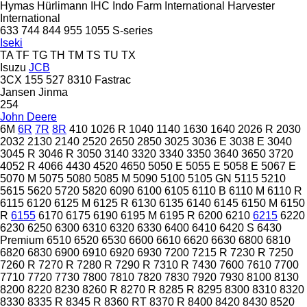
Hymas
Hürlimann
IHC
Indo Farm
International Harvester
International
633
744
844
955
1055
S-series
Iseki
TA
TF
TG
TH
TM
TS
TU
TX
Isuzu
JCB
3CX
155
527
8310
Fastrac
Jansen
Jinma
254
John Deere
6M
6R
7R
8R
410
1026 R
1040
1140
1630
1640
2026 R
2030
2032
2130
2140
2520
2650
2850
3025
3036 E
3038 E
3040
3045 R
3046 R
3050
3140
3320
3340
3350
3640
3650
3720
4052 R
4066
4430
4520
4650
5050 E
5055 E
5058 E
5067 E
5070 M
5075
5080
5085 M
5090
5100
5105 GN
5115
5210
5615
5620
5720
5820
6090
6100
6105
6110 B
6110 M
6110 R
6115
6120
6125 M
6125 R
6130
6135
6140
6145
6150 M
6150
R
6155
6170
6175
6190
6195 M
6195 R
6200
6210
6215
6220
6230
6250
6300
6310
6320
6330
6400
6410
6420 S
6430
Premium
6510
6520
6530
6600
6610
6620
6630
6800
6810
6820
6830
6900
6910
6920
6930
7200
7215 R
7230 R
7250
7260 R
7270 R
7280 R
7290 R
7310 R
7430
7600
7610
7700
7710
7720
7730
7800
7810
7820
7830
7920
7930
8100
8130
8200
8220
8230
8260 R
8270 R
8285 R
8295
8300
8310
8320
8330
8335 R
8345 R
8360 RT
8370 R
8400
8420
8430
8520