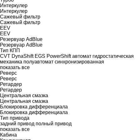
Интеркулер
Интеркулер
Сажевый фильтр
Сажевый фильтр
EEV
EEV
Резервуар AdBlue
Резервуар AdBlue
Тип КПП
CVT
DynaShift
EGS
PowerShift
автомат
гидростатическая
механика
полуавтомат
синхронизированная
показать все
Реверс
Реверс
Ретардер
Ретардер
Центральная смазка
Центральная смазка
Блокировка дифференциала
Блокировка дифференциала
Тип привода
задний привод
полный привод
показать все
Кабина