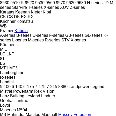
8530
9510 R
9520
9530
9560
9570
9620
9630
H-series
JD
M-
series
StarFire
T-series
X-series
XUV
Z-series
Karataş
Keenan
Kiefer
Kioti
CK
CS
DK
EX
RX
Kirchner
Komatsu
WB
Kramer
Kubota
A-series
B-series
D-series
F-series
GB-series
GL-series
K-
series
L-series
M-series
R-series
STV
X-series
Kärcher
MIC
LG
LKT
81
LS
MT1
MT3
Lamborghini
R-series
Landini
5-100
6-140
6-175
7-175
7-215
8880
Landpower
Legend
Mistral
Powerfarm
Rex
Vision
Lanz Bulldog
Leyland
Lindner
Geotrac
Lintrac
Lovol
M-series
M504
MB
Mahindra
Manitou
Marshall
Massey Ferguson