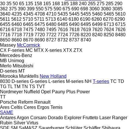
30
35
50
65
135
158
165
168
185
188
240
265
275
285
290
362
375
390
399
550
575
590
675
690
698
3060
3080
3085
3640
4235
4345
4708
4710
5435
5445
5455
5460
5465
5610
5611
5612
5710
5711
5713
6140
6180
6190
6260
6270
6290
6455
6460
6465
6475
6480
6485
6490
6495
6499
6713
6715
6716
6718
7475
7480
7495
7616
7618
7619
7620
7624
7626
7716
7718
7719
7720
7722
7724
7726
8220
8240
8250
8480
8650
8660
8670
8690
8727
8732
8737
8740
Massey
McCormick
CX
F-series
MC
MTX
X-series
XTX
ZTX
Mercedes-Benz
MB
Unimog
Merlo
Mitsubishi
D-series
MT
Morooka
Munktells
New Holland
8030
D-series
G-series
L-series
M-series
NH
T-series
TC
TD
TG
TL
TM
TN
TS
TVT
Nordmeyer
Nuffield
Opel
Pauny
Plus Power
TT
Porsche
Reform
Renault
Ares
Celtis
Ceres
Ergos
Temis
SAME
Antares
Argon
Corsaro
Dorado
Explorer
Frutteto
Laser
Ranger
Rubin
Silver
Virtus
SDF
SM
SaMASZ
Sauerburger
Schlüter
Schäffer
Shibaura