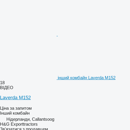
інший комбайн Laverda M152
18
ВІДЕО
Laverda M152
Ціна за запитом
Інший комбайн
Нідерланди, Callantsoog
H&G Exporttractors
Зв'язатися з продавцем