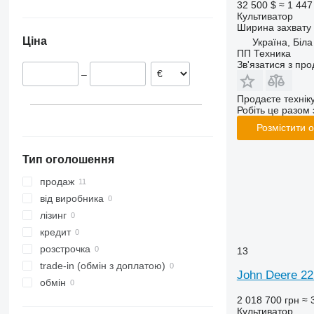
32 500 $
≈ 1 447
Чернігів
Культиватор
Ширина захвату
Ціна
Україна, Біл
ПП Техника
Зв'язатися з пр
–
Продаєте технік
Робіть це разом 
Розмістити 
Тип оголошення
продаж
від виробника
лізинг
кредит
розстрочка
13
trade-in (обмін з доплатою)
John Deere 22
обмін
2 018 700 грн
≈ 
Культиватор