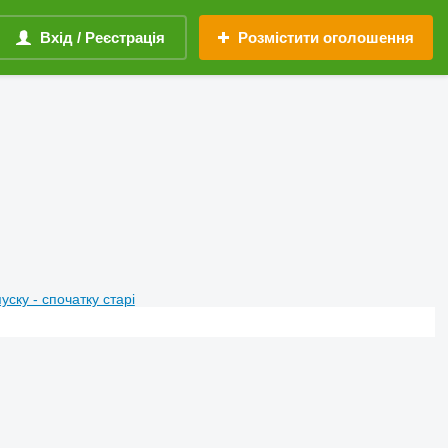
Вхід / Реєстрація
Розмістити оголошення
пуску - спочатку старі