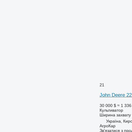
21
John Deere 22
30 000 $
≈ 1 336
Культиватор
Ширина захвату
Україна, Кир
АгроКар
Зв'язатися з пр