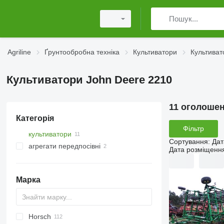
Agriline
Ґрунтообробна техніка
Культиватори
Культиват
Культиватори John Deere 2210
11 оголоше
Категорія
Фільтр
культиватори
Сортування
:
Дат
агрегати передпосівні
Дата розміщенн
Марка
Horsch
Combiplow
AU
Cataya
Swifter
U-series
5710
PENTERRA
4300
Tiger Mate
Multiflex
Chopstar
K-series
TGF
FA
Super Maxx