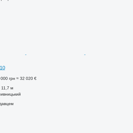
10
 000 грн
≈ 32 020 €
11,7 м
пивницький
одавцем