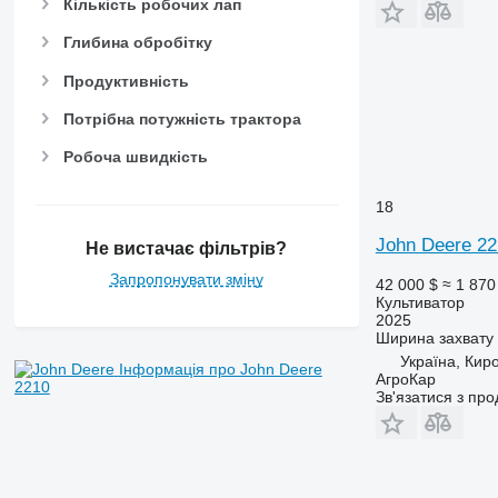
Кількість робочих лап
Глибина обробітку
Продуктивність
Потрібна потужність трактора
Робоча швидкість
18
John Deere 22
Не вистачає фільтрів?
Запропонувати зміну
42 000 $
≈ 1 870
Культиватор
2025
Ширина захвату
Україна, Кир
Інформація про John Deere
АгроКар
2210
Зв'язатися з пр