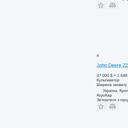
4
John Deere 22
37 000 $
≈ 1 648
Культиватор
Ширина захвату
Україна, Кро
АгроКар
Зв'язатися з пр