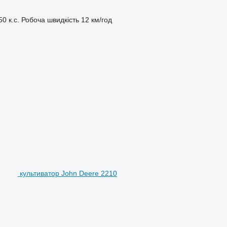
50 к.с.
Робоча швидкість
12 км/год
культиватор John Deere 2210