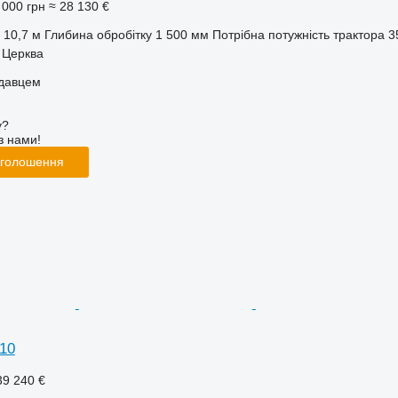
 000 грн
≈ 28 130 €
10,7 м
Глибина обробітку
1 500 мм
Потрібна потужність трактора
3
а Церква
одавцем
у?
з нами!
оголошення
10
39 240 €