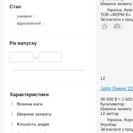
Ширина захвату
Стан
Україна, Київ
ТОВ «ФЕРМ Є»
уживані
Зв'язатися з пр
відновлений
Рік випуску
–
12
John Deere 22
Характеристики
36 000 $
≈ 1 603
Власна вага
Культиватор
Ширина захвату
12 км/год
Ширина захвату
Україна, Кир
Кількість рядів
АгроКар
Зв'язатися з пр