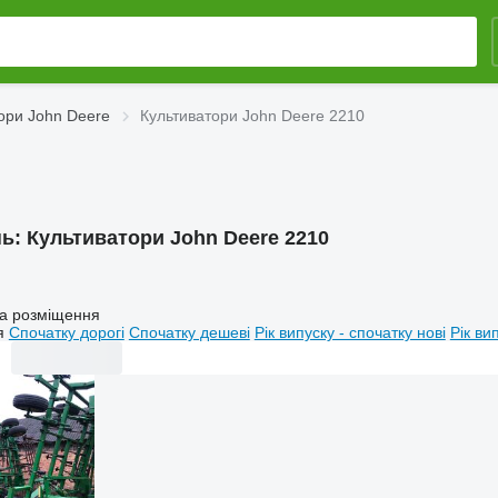
ори John Deere
Культиватори John Deere 2210
нь:
Культиватори John Deere 2210
а розміщення
я
Спочатку дорогі
Спочатку дешеві
Рік випуску - спочатку нові
Рік ви