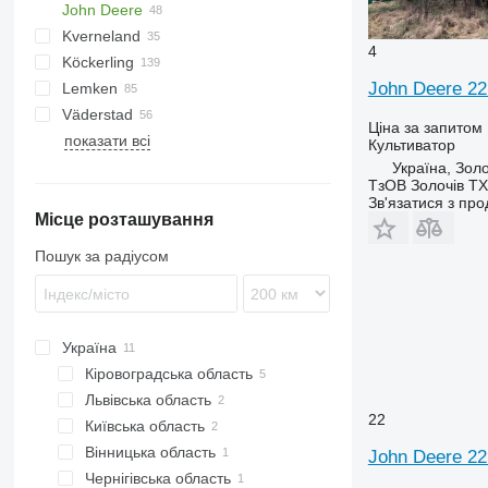
John Deere
Vibromulch
Catros
Z-series
Tiger Mate
Hurricane
Cruiser
TF
Kverneland
Cenio
Taifun
Cultro
980
Corona
VM
Cultimer
4
Köckerling
Cenius
Vibrostar
Finer
2210
Komet
Prolander
Accord
John Deere 22
Lemken
Centaur
Joker
Stratos
Enduro
Allrounder
Väderstad
Centaya
Optipack
TLD
Quadro
Gigant
DC
Flexcare V
HV
Corvus
AllStar
ATLAS
Ціна за запитом
показати всі
Cobra
Terrano
Trio
Karat
Fox
GHF
GE
BioDrill
2800
Field Profi
КПГ
Культиватор
KG
Tiger
Vario
Kompaktor
Lion
PKE
Carrier
Україна, Золо
ТзОВ Золочів ТХ
Transformer
Vector
Koralin
Synkro
Sturmvogel
Cultus
Зв'язатися з пр
Місце розташування
Korund
Terria
Opus
Kristall
Rexius
Пошук за радіусом
Smaragd
Swift
TopDown
Україна
Кіровоградська область
Львівська область
Кропивницький
22
Київська область
Львів
Вінницька область
Київ
John Deere 22
Чернігівська область
Біла Церква
Вінниця