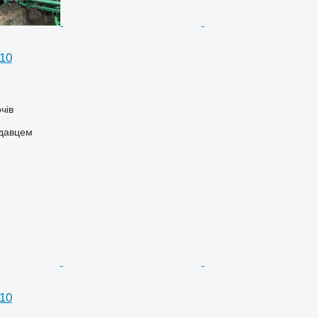
10
чів
одавцем
10