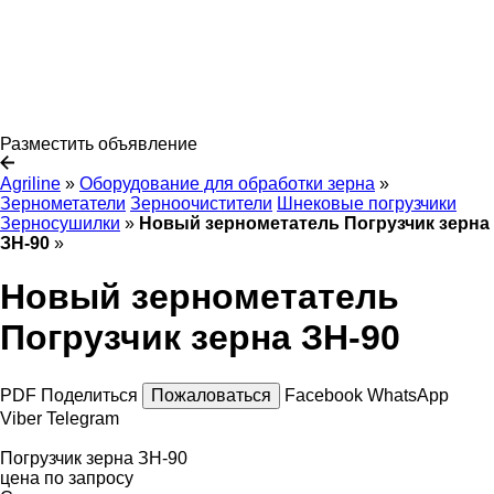
Разместить объявление
Agriline
»
Оборудование для обработки зерна
»
Зернометатели
Зерноочистители
Шнековые погрузчики
Зерносушилки
»
Новый зернометатель Погрузчик зерна
ЗН-90
»
Новый зернометатель
Погрузчик зерна ЗН-90
PDF
Поделиться
Пожаловаться
Facebook
WhatsApp
Viber
Telegram
Погрузчик зерна ЗН-90
цена по запросу