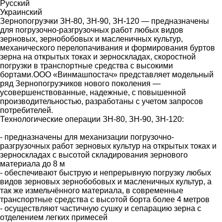
Русский
Украинский
Зернопогрузчки ЗН-80, ЗН-90, ЗН-120 — предназначены
для погрузочно-разгрузочных работ любых видов
зерновых, зернобобовых и масленичных культур,
механического перелопачивания и формирования буртов
зерна на открытых токах и зерноскладах, скоростной
погрузки в транспортные средства с высокими
бортами.ООО «Винмашпостач» представляет модельный
ряд Зернопогрузчиков нового поколения —
усовершенствованные, надежные, с повышенной
производительностью, разработаны с учетом запросов
потребителей.
Технологические операции ЗН-80, ЗН-90, ЗН-120:
- предназначены для механизации погрузочно-
разгрузочных работ зерновых культур на открытых токах и
зерноскладах с высотой складирования зернового
материала до 8 м
- обеспечивают быструю и непрерывную погрузку любых
видов зерновых зернобобовых и масленичных культур, а
так же измельчённого материала, в современные
транспортные средства с высотой борта более 4 метров
- осуществляют частичную сушку и сепарацию зерна с
отделением легких примесей