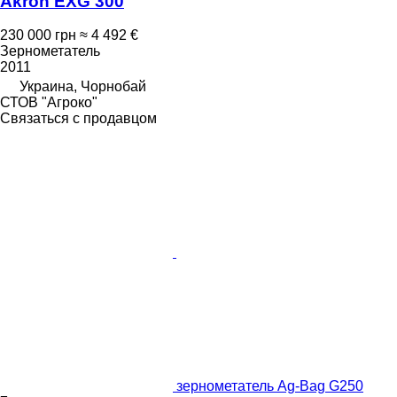
Akron EXG 300
230 000 грн
≈ 4 492 €
Зернометатель
2011
Украина, Чорнобай
СТОВ "Агроко"
Связаться с продавцом
зернометатель Ag-Bag G250