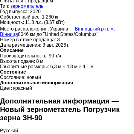
Связаться с продавцом
Тип:
зернометатель
Год выпуска:
2020
Собственный вес:
1 260 кг
Мощность:
11.8 л.с. (8.67 кВт)
Место расположения:
Украина
Вінницький р-н, м.
Вінниця
8046 км до "United States/Columbus"
Номер в стоке продавца:
3
Дата размещения:
3 авг. 2026 г.
Описание
Производительность:
90 т/ч
Высота подачи:
8 м
Габаритные размеры:
6,3 м × 4,8 м × 4,1 м
Состояние
Состояние:
новый
Дополнительная информация
Цвет:
красный
Дополнительная информация —
Новый зернометатель Погрузчик
зерна ЗН-90
Русский