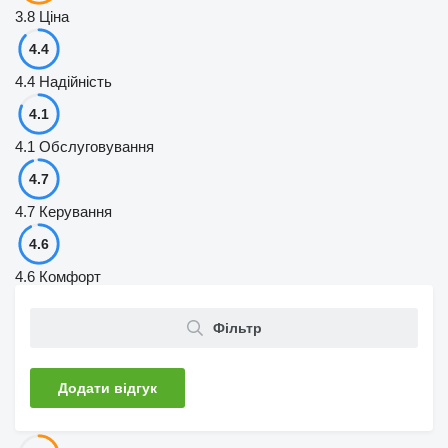
3.8
Ціна
4.4
4.4
Надійність
4.1
4.1
Обслуговування
4.7
4.7
Керування
4.6
4.6
Комфорт
Фільтр
Додати відгук