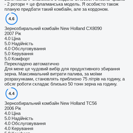
- 2 ротори + це флагманська модель. Я особисто також
планую придбати такий комбайн, але за кордоном.
4.6
Зернозбиральний комбайн New Holland CX8090
2007 Рік
4.0
Ціна
5.0
Надійність
4.0
Обслуговування
5.0
Керування
5.0
Комфорт
Перекладено автоматично
Для мене це чудовий вибір для продуктивного збирання
зерна. Максимальний витрати палива, за моїми
розрахунками, становлять приблизно 75 літрів на годину, а
обсяг роботи складає близько 50 тонн зерна на годину.
4.4
Зернозбиральний комбайн New Holland ТС56
2006 Рік
4.0
Ціна
5.0
Надійність
4.0
Обслуговування
4.0
Керування