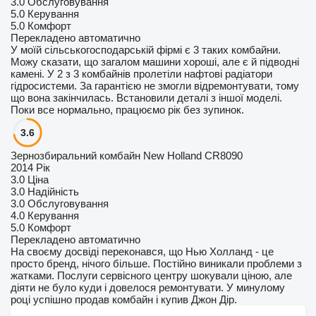
3.0
Обслуговування
5.0
Керування
5.0
Комфорт
Перекладено автоматично
У моїй сільськогосподарській фірмі є 3 таких комбайни.
Можу сказати, що загалом машини хороші, але є й підводні
камені. У 2 з 3 комбайнів пролетіли нафтові радіатори
гідросистеми. За гарантією не змогли відремонтувати, тому
що вона закінчилась. Встановили деталі з іншої моделі.
Поки все нормально, працюємо рік без зупинок.
3.6
Зернозбиральний комбайн New Holland CR8090
2014 Рік
3.0
Ціна
3.0
Надійність
3.0
Обслуговування
4.0
Керування
5.0
Комфорт
Перекладено автоматично
На своєму досвіді переконався, що Нью Холланд - це
просто бренд, нічого більше. Постійно виникали проблеми з
жатками. Послуги сервісного центру шокували ціною, але
діяти не було куди і довелося ремонтувати. У минулому
році успішно продав комбайн і купив Джон Дір.