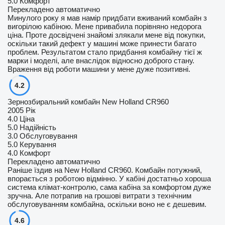
5.0
Комфорт
Перекладено автоматично
Минулого року я мав намір придбати вживаний комбайн з
вигорілою кабіною. Мене привабила порівняно недорога
ціна. Проте досвідчені знайомі злякали мене від покупки,
оскільки такий дефект у машині може принести багато
проблем. Результатом стало придбання комбайну тієї ж
марки і моделі, але внаслідок відносно доброго стану.
Враження від роботи машини у мене дуже позитивні.
4.2
Зернозбиральний комбайн New Holland CR960
2005 Рік
4.0
Ціна
5.0
Надійність
3.0
Обслуговування
5.0
Керування
4.0
Комфорт
Перекладено автоматично
Раніше їздив на New Holland CR960. Комбайн потужний,
впорається з роботою відмінно. У кабіні достатньо хороша
система клімат-контролю, сама кабіна за комфортом дуже
зручна. Але потрапив на грошові витрати з технічним
обслуговуванням комбайна, оскільки воно не є дешевим.
4.6