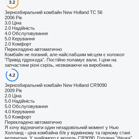
3.2
Зернозбиральний комбайн New Holland ТС 56
2006 Рік
3.0
Ціна
2.0
Надійність
4.0
Обслуговування
5.0
Керування
2.0
Комфорт
Перекладено автоматично
Комбайн не поганий, але найслабшим місцем є колокол
"Привід гідрохода". Постійно поламує вали. І ціни на
запчастини різні скрізь, незважаючи на виробника.
4.2
Зернозбиральний комбайн New Holland CR9090
2009 Рік
2.0
Ціна
5.0
Надійність
5.0
Обслуговування
4.0
Керування
5.0
Комфорт
Перекладено автоматично
Я хочу відзначити один незадовільний момент у Нью
Холланд - ціна комбайна б/в у відмінному та гарному стані
величезна. У знайомого є модель CR9090. Головна "фішка"