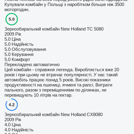
Купували комбайн у Польщі з наробітком більше ніж 3500
моторгодин.
5.0
Зернозбиральний комбайн New Holland ТС 5080
2009 Рік
5.0
Ціна
5.0
Надійність
5.0
Обслуговування
5.0
Керування
5.0
Комфорт
Перекладено автоматично
Цей комбайн - справжня легенда. Виробляється вже 20
років і при цьому не втрачає популярності. У нас такий
автомобіль працює понад 5 років. Високі показники
продуктивності на пшениці, ячмені та рапсі. Витрати
пального, разом з переміщеннями по ділянках, не
перевищують 10 літрів на гектар.
4.2
Зернозбиральний комбайн New Holland CX8080
2009 Рік
4.0
Ціна
4.0
Надійність