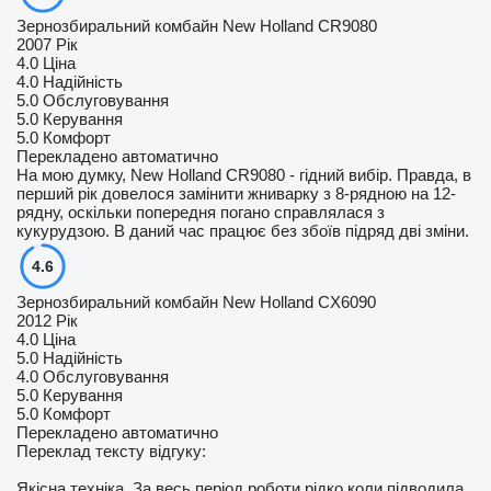
Зернозбиральний комбайн New Holland CR9080
2007 Рік
4.0
Ціна
4.0
Надійність
5.0
Обслуговування
5.0
Керування
5.0
Комфорт
Перекладено автоматично
На мою думку, New Holland CR9080 - гідний вибір. Правда, в
перший рік довелося замінити жниварку з 8-рядною на 12-
рядну, оскільки попередня погано справлялася з
кукурудзою. В даний час працює без збоїв підряд дві зміни.
4.6
Зернозбиральний комбайн New Holland CX6090
2012 Рік
4.0
Ціна
5.0
Надійність
4.0
Обслуговування
5.0
Керування
5.0
Комфорт
Перекладено автоматично
Переклад тексту відгуку:
Якісна техніка. За весь період роботи рідко коли підводила.