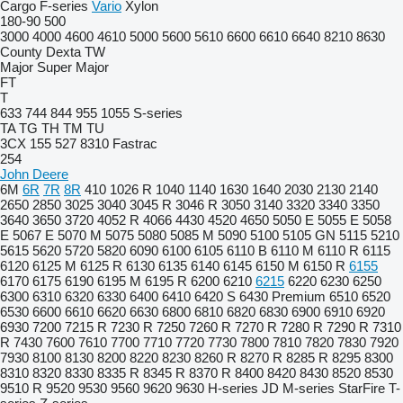
Cargo
F-series
Vario
Xylon
180-90
500
3000
4000
4600
4610
5000
5600
5610
6600
6610
6640
8210
8630
County
Dexta
TW
Major
Super Major
FT
T
633
744
844
955
1055
S-series
TA
TG
TH
TM
TU
3CX
155
527
8310
Fastrac
254
John Deere
6M
6R
7R
8R
410
1026 R
1040
1140
1630
1640
2030
2130
2140
2650
2850
3025
3040
3045 R
3046 R
3050
3140
3320
3340
3350
3640
3650
3720
4052 R
4066
4430
4520
4650
5050 E
5055 E
5058
E
5067 E
5070 M
5075
5080
5085 M
5090
5100
5105 GN
5115
5210
5615
5620
5720
5820
6090
6100
6105
6110 B
6110 M
6110 R
6115
6120
6125 M
6125 R
6130
6135
6140
6145
6150 M
6150 R
6155
6170
6175
6190
6195 M
6195 R
6200
6210
6215
6220
6230
6250
6300
6310
6320
6330
6400
6410
6420 S
6430 Premium
6510
6520
6530
6600
6610
6620
6630
6800
6810
6820
6830
6900
6910
6920
6930
7200
7215 R
7230 R
7250
7260 R
7270 R
7280 R
7290 R
7310
R
7430
7600
7610
7700
7710
7720
7730
7800
7810
7820
7830
7920
7930
8100
8130
8200
8220
8230
8260 R
8270 R
8285 R
8295
8300
8310
8320
8330
8335 R
8345 R
8370 R
8400
8420
8430
8520
8530
9510 R
9520
9530
9560
9620
9630
H-series
JD
M-series
StarFire
T-