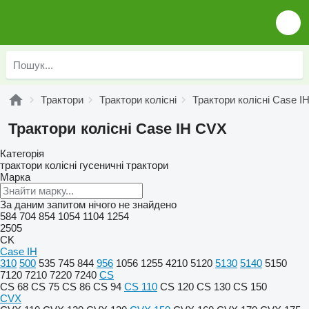
Трактори
Трактори колісні
Трактори колісні Case I
Трактори колісні Case IH CVX
Категорія
трактори колісні
гусеничні трактори
Марка
За даним запитом нічого не знайдено
584
704
854
1054
1104
1254
2505
CK
Case IH
310
500
535
745
844
956
1056
1255
4210
5120
5130
5140
5150
7120
7210
7220
7240
CS
CS 68
CS 75
CS 86
CS 94
CS 110
CS 120
CS 130
CS 150
CVX