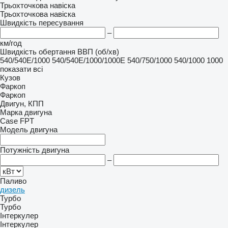
Трьохточкова навіска
Трьохточкова навіска
Швидкість пересування
–
км/год
Швидкість обертання ВВП (об/хв)
540/540E/1000
540/540E/1000/1000E
540/750/1000
540/1000
1000
показати всі
Кузов
Фаркоп
Фаркоп
Двигун, КПП
Марка двигуна
Case
FPT
Модель двигуна
Потужність двигуна
–
Паливо
дизель
Турбо
Турбо
Інтеркулер
Інтеркулер