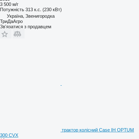
3 500 м/г
Потужність
313 к.с. (230 кВт)
Україна, Звенигородка
ТриДаАгро
Зв'язатися з продавцем
трактор колісний Case IH OPTUM
300 CVX