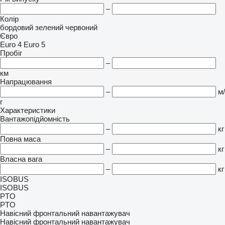
–
Колір
бордовий
зелений
червоний
Євро
Euro 4
Euro 5
Пробіг
–
км
Напрацювання
–
м/
г
Характеристики
Вантажопідйомність
–
кг
Повна маса
–
кг
Власна вага
–
кг
ISOBUS
ISOBUS
PTO
PTO
Навісний фронтальний навантажувач
Навісний фронтальний навантажувач