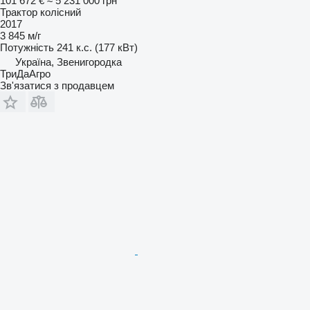
101 672 €
≈ 5 231 000 грн
Трактор колісний
2017
3 845 м/г
Потужність
241 к.с. (177 кВт)
Україна, Звенигородка
ТриДаАгро
Зв'язатися з продавцем