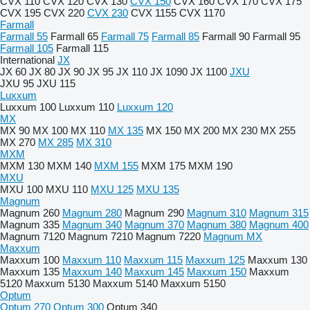
CVX 110
CVX 120
CVX 130
CVX 150
CVX 160
CVX 170
CVX 175
CVX 195
CVX 220
CVX 230
CVX 1155
CVX 1170
Farmall
Farmall 55
Farmall 65
Farmall 75
Farmall 85
Farmall 90
Farmall 95
Farmall 105
Farmall 115
International
JX
JX 60
JX 80
JX 90
JX 95
JX 110
JX 1090
JX 1100
JXU
JXU 95
JXU 115
Luxxum
Luxxum 100
Luxxum 110
Luxxum 120
MX
MX 90
MX 100
MX 110
MX 135
MX 150
MX 200
MX 230
MX 255
MX 270
MX 285
MX 310
MXM
MXM 130
MXM 140
MXM 155
MXM 175
MXM 190
MXU
MXU 100
MXU 110
MXU 125
MXU 135
Magnum
Magnum 260
Magnum 280
Magnum 290
Magnum 310
Magnum 315
Magnum 335
Magnum 340
Magnum 370
Magnum 380
Magnum 400
Magnum 7120
Magnum 7210
Magnum 7220
Magnum MX
Maxxum
Maxxum 100
Maxxum 110
Maxxum 115
Maxxum 125
Maxxum 130
Maxxum 135
Maxxum 140
Maxxum 145
Maxxum 150
Maxxum
5120
Maxxum 5130
Maxxum 5140
Maxxum 5150
Optum
Optum 270
Optum 300
Optum 340