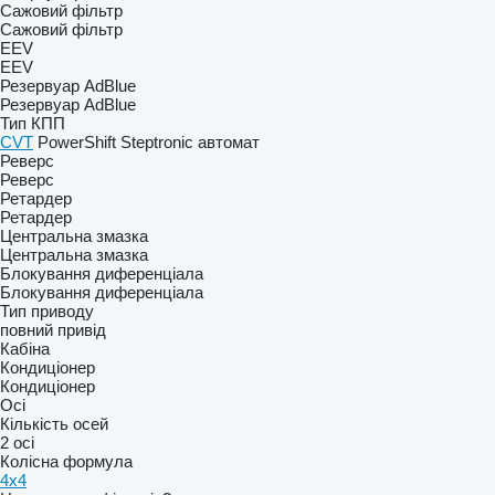
Сажовий фільтр
Сажовий фільтр
EEV
EEV
Резервуар AdBlue
Резервуар AdBlue
Тип КПП
CVT
PowerShift
Steptronic
автомат
Реверс
Реверс
Ретардер
Ретардер
Центральна змазка
Центральна змазка
Блокування диференціала
Блокування диференціала
Тип приводу
повний привід
Кабіна
Кондиціонер
Кондиціонер
Осі
Кількість осей
2 осі
Колісна формула
4x4