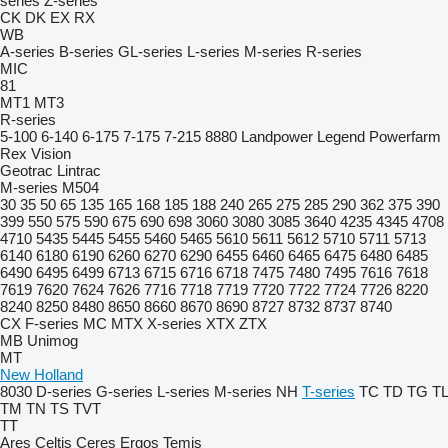
series
Z-series
CK
DK
EX
RX
WB
A-series
B-series
GL-series
L-series
M-series
R-series
MIC
81
MT1
MT3
R-series
5-100
6-140
6-175
7-175
7-215
8880
Landpower
Legend
Powerfarm
Rex
Vision
Geotrac
Lintrac
M-series
M504
30
35
50
65
135
165
168
185
188
240
265
275
285
290
362
375
390
399
550
575
590
675
690
698
3060
3080
3085
3640
4235
4345
4708
4710
5435
5445
5455
5460
5465
5610
5611
5612
5710
5711
5713
6140
6180
6190
6260
6270
6290
6455
6460
6465
6475
6480
6485
6490
6495
6499
6713
6715
6716
6718
7475
7480
7495
7616
7618
7619
7620
7624
7626
7716
7718
7719
7720
7722
7724
7726
8220
8240
8250
8480
8650
8660
8670
8690
8727
8732
8737
8740
CX
F-series
MC
MTX
X-series
XTX
ZTX
MB
Unimog
MT
New Holland
8030
D-series
G-series
L-series
M-series
NH
T-series
TC
TD
TG
TL
TM
TN
TS
TVT
TT
Ares
Celtis
Ceres
Ergos
Temis