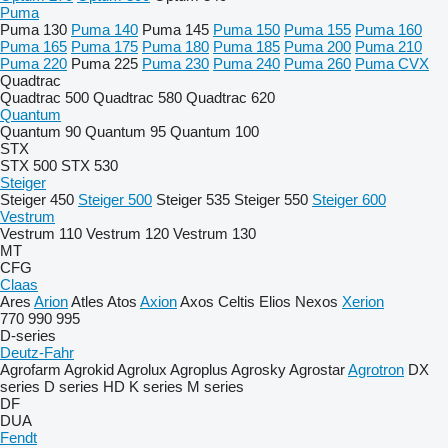
Puma
Puma 130
Puma 140
Puma 145
Puma 150
Puma 155
Puma 160
Puma 165
Puma 175
Puma 180
Puma 185
Puma 200
Puma 210
Puma 220
Puma 225
Puma 230
Puma 240
Puma 260
Puma CVX
Quadtrac
Quadtrac 500
Quadtrac 580
Quadtrac 620
Quantum
Quantum 90
Quantum 95
Quantum 100
STX
STX 500
STX 530
Steiger
Steiger 450
Steiger 500
Steiger 535
Steiger 550
Steiger 600
Vestrum
Vestrum 110
Vestrum 120
Vestrum 130
MT
CFG
Claas
Ares
Arion
Atles
Atos
Axion
Axos
Celtis
Elios
Nexos
Xerion
770
990
995
D-series
Deutz-Fahr
Agrofarm
Agrokid
Agrolux
Agroplus
Agrosky
Agrostar
Agrotron
DX
series
D series
HD
K series
M series
DF
DUA
Fendt