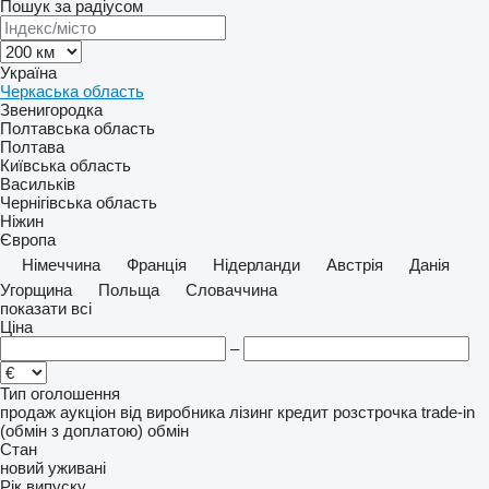
Пошук за радіусом
Україна
Черкаська область
Звенигородка
Полтавська область
Полтава
Київська область
Васильків
Чернігівська область
Ніжин
Європа
Німеччина
Франція
Нідерланди
Австрія
Данія
Угорщина
Польща
Словаччина
показати всі
Ціна
–
Тип оголошення
продаж
аукціон
від виробника
лізинг
кредит
розстрочка
trade-in
(обмін з доплатою)
обмін
Стан
новий
уживані
Рік випуску