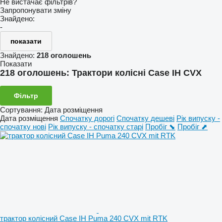
Не вистачає фільтрів?
Запропонувати зміну
Знайдено:
-
показати
Знайдено:
218 оголошень
Показати
218 оголошень:
Трактори колісні Case IH CVX
Фільтр
Сортування
:
Дата розміщення
Дата розміщення
Спочатку дорогі
Спочатку дешеві
Рік випуску -
спочатку нові
Рік випуску - спочатку старі
Пробіг ⬊
Пробіг ⬈
трактор колісний Case IH Puma 240 CVX mit RTK