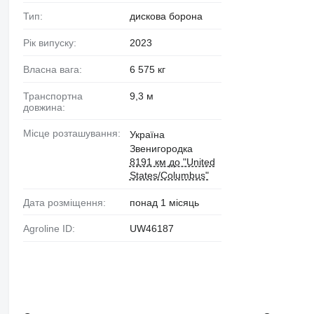
Тип:
дискова борона
Рік випуску:
2023
Власна вага:
6 575 кг
Транспортна
9,3 м
довжина:
Місце розташування:
Україна
Звенигородка
8191 км до "United
States/Columbus"
Дата розміщення:
понад 1 місяць
Agroline ID:
UW46187