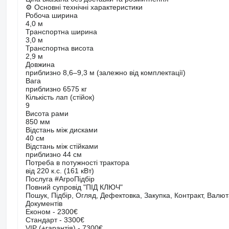
⚙️ Основні технічні характеристики
Робоча ширина
4,0 м
Транспортна ширина
3,0 м
Транспортна висота
2,9 м
Довжина
приблизно 8,6–9,3 м (залежно від комплектації)
Вага
приблизно 6575 кг
Кількість лап (стійок)
9
Висота рами
850 мм
Відстань між дисками
40 см
Відстань між стійками
приблизно 44 см
Потреба в потужності трактора
від 220 к.с. (161 кВт)
Послуга #АгроПідбір
Повний супровід "ПІД КЛЮЧ"
Пошук, Підбір, Огляд, Дефектовка, Закупка, Контракт, Валют
Документів
Економ - 2300€
Стандарт - 3300€
VIP (+гарантія) - 7300€