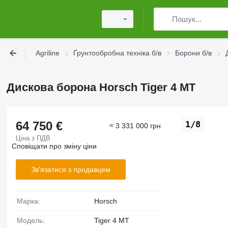
Agriline
Ґрунтообробна техніка б/в
Борони б/в
Дискова борона Horsch Tiger 4 MT
64 750 €
1/8
≈ 3 331 000 грн
Ціна з ПДВ
Сповіщати про зміну ціни
Зв'язатися з продавцем
Марка:
Horsch
Модель:
Tiger 4 MT