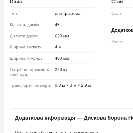
Опис
Стан
Тип:
для трактора
Стан:
Кількість дисків:
46
Додатков
Діаметр диску:
620 мм
Колір:
Ширина захвату:
4 м
Ширина міжрядь:
400 мм
Потрібна потужність
220 к.с.
трактора:
Транспортні розміри:
9,3 м × 3 м × 2,9 м
Додаткова інформація — Дискова борона Ho
Ціна вказана без доставки та розмитнення