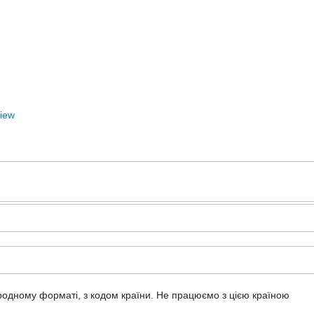
View
ародному форматі, з кодом країни.
Не працюємо з цією країною