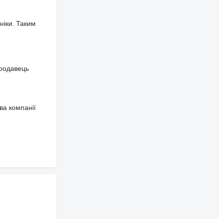
ніки. Таким
продавець
ва компанії