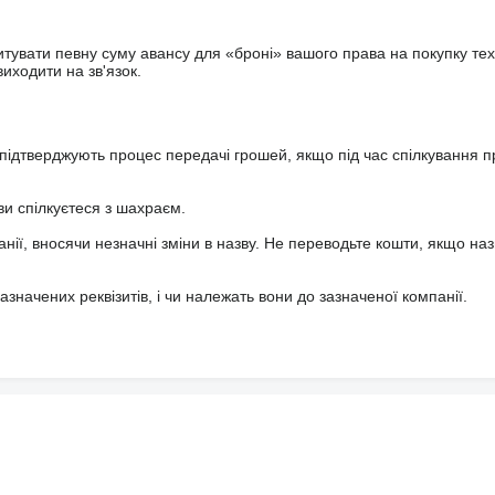
увати певну суму авансу для «броні» вашого права на покупку тех
иходити на зв'язок.
підтверджують процес передачі грошей, якщо під час спілкування 
ви спілкуєтеся з шахраєм.
анії, вносячи незначні зміни в назву. Не переводьте кошти, якщо наз
значених реквізитів, і чи належать вони до зазначеної компанії.