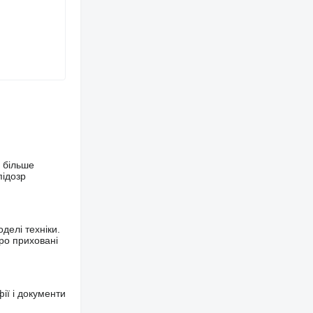
 більше
підозр
делі техніки.
ро приховані
фії і документи