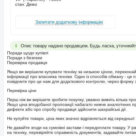
стан: Демо
Запитати додаткову інформацію
Опис товару надано продавцем. Будь ласка, уточнюйте
Поради щодо купівлі
Поради з безпеки
Перевірка продавця
Якщо ви вирішили купувати техніку за низькою ціною, перекона
інформації про власника техніки. Один із способів обману - це 
повідомте про це нам для додаткового контролю, через форму зв
Перевірка ціни
Перш ніж ви вирішите зробити покупку, уважно вивчіть кілька пр
Якщо ціна вподобаної пропозиції набагато нижче аналогічних пр
дефекти або про спробу продавця здійснити шахрайські дії.
Не купуйте товари, ціна яких значно відрізняється від середньої 
Не давайте згоди на сумнівні застави і передоплати товару. У ра
на техніку, перевіряйте справжність документів, задавайте пита