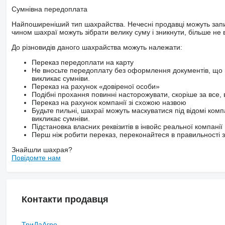
Сумнівна передоплата
Найпоширеніший тип шахрайства. Нечесні продавці можуть запит
чином шахраї можуть зібрати велику суму і зникнути, більше не в
До різновидів даного шахрайства можуть належати:
Переказ передоплати на карту
Не вносьте передоплату без оформлення документів, що 
викликає сумніви.
Переказ на рахунок «довіреної особи»
Подібні прохання повинні насторожувати, скоріше за все, 
Переказ на рахунок компанії зі схожою назвою
Будьте пильні, шахраї можуть маскуватися під відомі комп
викликає сумніви.
Підстановка власних реквізитів в інвойс реальної компанії
Перш ніж робити переказ, переконайтеся в правильності за
Знайшли шахрая?
Повідомте нам
Контакти продавця
ТриДаАгро