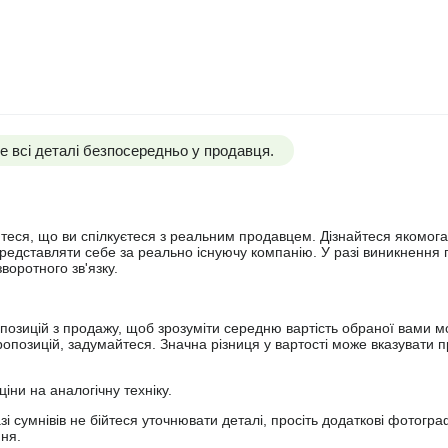
 всі деталі безпосередньо у продавця.
йтеся, що ви спілкуєтеся з реальним продавцем. Дізнайтеся якомога
представляти себе за реально існуючу компанію. У разі виникнення 
оротного зв'язку.
опозицій з продажу, щоб зрозуміти середню вартість обраної вами мо
опозицій, задумайтеся. Значна різниця у вартості може вказувати п
ціни на аналогічну техніку.
зі сумнівів не бійтеся уточнювати деталі, просіть додаткові фотогра
ння.