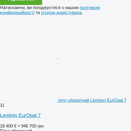
Натискаючи, ви погоджуєтеся з нашою
політикою
конфіденційності
та
угодою користувача
.
плуг оборотний Lemken EurOpal 7
11
Lemken EurOpal 7
18 400 €
≈ 946 700 грн
Плуг оборотний