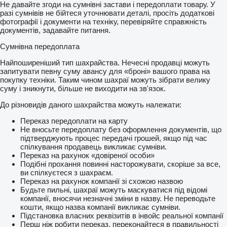
Не давайте згоди на сумнівні застави і передоплати товару. У
разі сумнівів не бійтеся уточнювати деталі, просіть додаткові
фотографії і документи на техніку, перевіряйте справжність
документів, задавайте питання.
Сумнівна передоплата
Найпоширеніший тип шахрайства. Нечесні продавці можуть
запитувати певну суму авансу для «броні» вашого права на
покупку техніки. Таким чином шахраї можуть зібрати велику
суму і зникнути, більше не виходити на зв'язок.
До різновидів даного шахрайства можуть належати:
Переказ передоплати на карту
Не вносьте передоплату без оформлення документів, що
підтверджують процес передачі грошей, якщо під час
спілкування продавець викликає сумніви.
Переказ на рахунок «довіреної особи»
Подібні прохання повинні насторожувати, скоріше за все,
ви спілкуєтеся з шахраєм.
Переказ на рахунок компанії зі схожою назвою
Будьте пильні, шахраї можуть маскуватися під відомі
компанії, вносячи незначні зміни в назву. Не переводьте
кошти, якщо назва компанії викликає сумніви.
Підстановка власних реквізитів в інвойс реальної компанії
Перш ніж робити переказ, переконайтеся в правильності