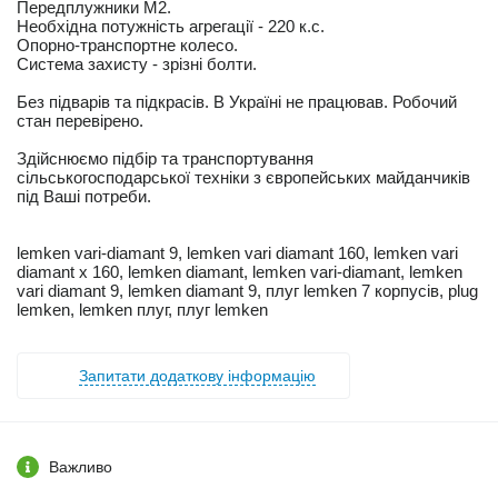
Передплужники М2.
Необхідна потужність агрегації - 220 к.с.
Опорно-транспортне колесо.
Система захисту - зрізні болти.
Без підварів та підкрасів. В Україні не працював. Робочий
стан перевірено.
Здійснюємо підбір та транспортування
сільськогосподарської техніки з європейських майданчиків
під Ваші потреби.
lemken vari-diamant 9, lemken vari diamant 160, lemken vari
diamant x 160, lemken diamant, lemken vari-diamant, lemken
vari diamant 9, lemken diamant 9, плуг lemken 7 корпусів, plug
lemken, lemken плуг, плуг lemken
Запитати додаткову інформацію
Важливо