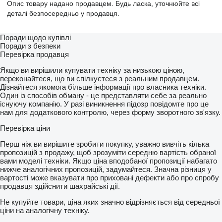
Опис товару надано продавцем. Будь ласка, уточнюйте всі
деталі безпосередньо у продавця.
Поради щодо купівлі
Поради з безпеки
Перевірка продавця
Якщо ви вирішили купувати техніку за низькою ціною,
переконайтеся, що ви спілкуєтеся з реальним продавцем.
Дізнайтеся якомога більше інформації про власника техніки.
Один із способів обману - це представляти себе за реально
існуючу компанію. У разі виникнення підозр повідомте про це
нам для додаткового контролю, через форму зворотного зв'язку.
Перевірка ціни
Перш ніж ви вирішите зробити покупку, уважно вивчіть кілька
пропозицій з продажу, щоб зрозуміти середню вартість обраної
вами моделі техніки. Якщо ціна вподобаної пропозиції набагато
нижче аналогічних пропозицій, задумайтеся. Значна різниця у
вартості може вказувати про приховані дефекти або про спробу
продавця здійснити шахрайські дії.
Не купуйте товари, ціна яких значно відрізняється від середньої
ціни на аналогічну техніку.