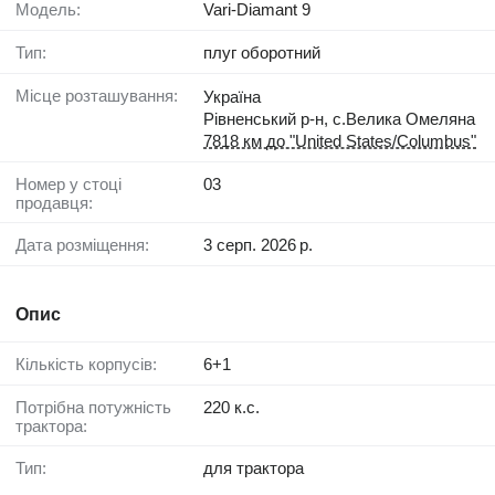
Модель:
Vari-Diamant 9
Тип:
плуг оборотний
Місце розташування:
Україна
Рівненський р-н, с.Велика Омеляна
7818 км до "United States/Columbus"
Номер у стоці
03
продавця:
Дата розміщення:
3 серп. 2026 р.
Опис
Кількість корпусів:
6+1
Потрібна потужність
220 к.с.
трактора:
Тип:
для трактора