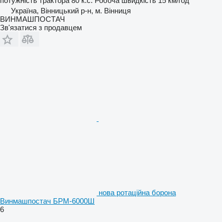
потужність трактора
80 к.с.
Робоча швидкість
15 км/год
Україна, Вінницький р-н, м. Вінниця
ВИНМАШПОСТАЧ
Зв'язатися з продавцем
нова ротаційна борона
Винмашпостач БРМ-6000Ш
6