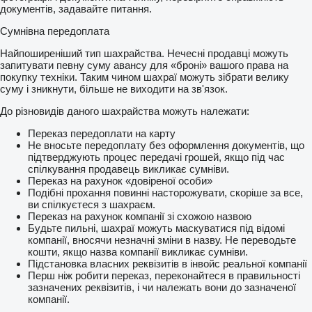
документів, задавайте питання.
Сумнівна передоплата
Найпоширеніший тип шахрайства. Нечесні продавці можуть
запитувати певну суму авансу для «броні» вашого права на
покупку техніки. Таким чином шахраї можуть зібрати велику
суму і зникнути, більше не виходити на зв'язок.
До різновидів даного шахрайства можуть належати:
Переказ передоплати на карту
Не вносьте передоплату без оформлення документів, що
підтверджують процес передачі грошей, якщо під час
спілкування продавець викликає сумніви.
Переказ на рахунок «довіреної особи»
Подібні прохання повинні насторожувати, скоріше за все,
ви спілкуєтеся з шахраєм.
Переказ на рахунок компанії зі схожою назвою
Будьте пильні, шахраї можуть маскуватися під відомі
компанії, вносячи незначні зміни в назву. Не переводьте
кошти, якщо назва компанії викликає сумніви.
Підстановка власних реквізитів в інвойс реальної компанії
Перш ніж робити переказ, переконайтеся в правильності
зазначених реквізитів, і чи належать вони до зазначеної
компанії.