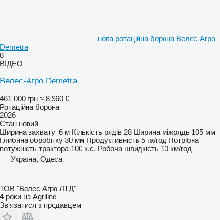
нова ротаційна борона Велес-Агро
Demetra
8
ВІДЕО
Велес-Агро Demetra
461 000 грн
≈ 8 960 €
Ротаційна борона
2026
Стан
новий
Ширина захвату
6 м
Кількість рядів
28
Ширина міжрядь
105 мм
Глибина обробітку
30 мм
Продуктивність
5 га/год
Потрібна
потужність трактора
100 к.с.
Робоча швидкість
10 км/год
Україна, Одеса
ТОВ "Велес Агро ЛТД"
4
роки на Agriline
Зв'язатися з продавцем