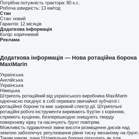
Потрібна потужність трактора:
80 к.с.
Робоча швидкість:
13 км/год
Стан
Стан:
новий
Гарантія:
12 місяців
Додаткова інформація
Колір:
коричневий
Реклама
Додаткова інформація — Нова ротаційна борона
MaxiMarin
Українська
Англійська
Українська
Німецька
Штригель ротаційний від українського виробника MaxiMarin
одночасно поєднує в собі переваги звичайної зубчатої і
ротаційної борони та має широкий спектр дії. Штригельні
ротаційні робочі інструменти виривають бур’ян з корінням,
сприяють кущінню, безперешкодно знищують тверду
поверхневу кірку та насичують ґрунт повітрям.
Можливість гідравлічної зміни висоти розміщення дисків над
землею забезпечує регулювання рівня тиску механізму на ґрунт.
Таким чином, дана Штригельна борона підходить як для