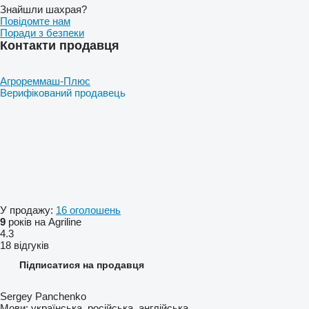
Знайшли шахрая?
Повідомте нам
Поради з безпеки
Контакти продавця
Агрореммаш-Плюс
Верифікований продавець
У продажу:
16 оголошень
9
років на Agriline
4.3
18 відгуків
Підписатися на продавця
Sergey Panchenko
Мови:
українська, російська, англійська