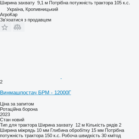
Ширина захвату
9,1 м
Потрібна потужність трактора
105 к.с.
Україна, Кропивницький
АгроКар
Зв'язатися з продавцем
2
Винмашпостач БРМ - 12000Г
Ціна за запитом
Ротаційна борона
2023
Стан
новий
Тип
для трактора
Ширина захвату
12 м
Кількість рядів
2
Ширина міжрядь
10 мм
Глибина обробітку
15 мм
Потрібна
потужність трактора
150 к.с.
Робоча швидкість
30 км/год