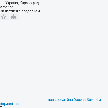
Україна, Кировоград
АгроКар
Зв'язатися з продавцем
нова ротаційна борона Spike 6м
гідравлічна
7