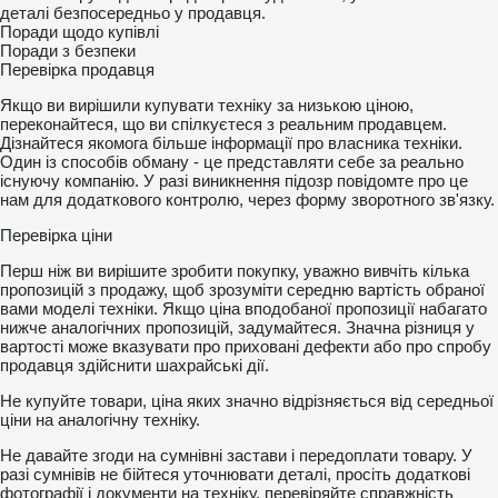
деталі безпосередньо у продавця.
Поради щодо купівлі
Поради з безпеки
Перевірка продавця
Якщо ви вирішили купувати техніку за низькою ціною,
переконайтеся, що ви спілкуєтеся з реальним продавцем.
Дізнайтеся якомога більше інформації про власника техніки.
Один із способів обману - це представляти себе за реально
існуючу компанію. У разі виникнення підозр повідомте про це
нам для додаткового контролю, через форму зворотного зв'язку.
Перевірка ціни
Перш ніж ви вирішите зробити покупку, уважно вивчіть кілька
пропозицій з продажу, щоб зрозуміти середню вартість обраної
вами моделі техніки. Якщо ціна вподобаної пропозиції набагато
нижче аналогічних пропозицій, задумайтеся. Значна різниця у
вартості може вказувати про приховані дефекти або про спробу
продавця здійснити шахрайські дії.
Не купуйте товари, ціна яких значно відрізняється від середньої
ціни на аналогічну техніку.
Не давайте згоди на сумнівні застави і передоплати товару. У
разі сумнівів не бійтеся уточнювати деталі, просіть додаткові
фотографії і документи на техніку, перевіряйте справжність