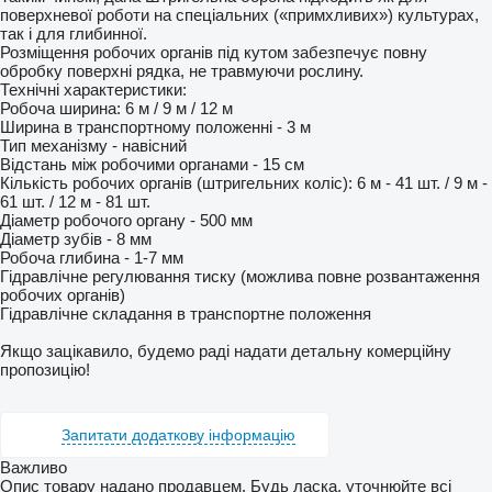
поверхневої роботи на спеціальних («примхливих») культурах,
так і для глибинної.
Розміщення робочих органів під кутом забезпечує повну
обробку поверхні рядка, не травмуючи рослину.
Технічні характеристики:
Робоча ширина: 6 м / 9 м / 12 м
Ширина в транспортному положенні - 3 м
Тип механізму - навісний
Відстань між робочими органами - 15 см
Кількість робочих органів (штригельних коліс): 6 м - 41 шт. / 9 м -
61 шт. / 12 м - 81 шт.
Діаметр робочого органу - 500 мм
Діаметр зубів - 8 мм
Робоча глибина - 1-7 мм
Гідравлічне регулювання тиску (можлива повне розвантаження
робочих органів)
Гідравлічне складання в транспортне положення
Якщо зацікавило, будемо раді надати детальну комерційну
пропозицію!
Запитати додаткову інформацію
Важливо
Опис товару надано продавцем. Будь ласка, уточнюйте всі