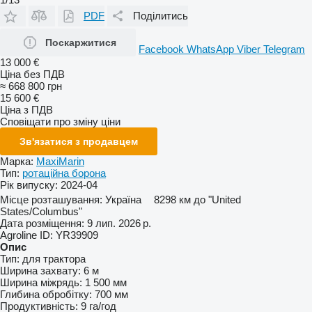
PDF
Поділитись
Поскаржитися
Facebook
WhatsApp
Viber
Telegram
13 000 €
Ціна без ПДВ
≈ 668 800 грн
15 600 €
Ціна з ПДВ
Сповіщати про зміну ціни
Зв'язатися з продавцем
Марка:
MaxiMarin
Тип:
ротаційна борона
Рік випуску:
2024-04
Місце розташування:
Україна
8298 км до "United
States/Columbus"
Дата розміщення:
9 лип. 2026 р.
Agroline ID:
YR39909
Опис
Тип:
для трактора
Ширина захвату:
6 м
Ширина міжрядь:
1 500 мм
Глибина обробітку:
700 мм
Продуктивність:
9 га/год